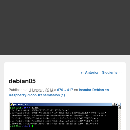
Navegador
← Anterior
Siguiente →
de
debian05
imágenes
Publicado el
11 enero, 2014
a
670 × 417
en
Instalar Debian en
RaspberryPi con Transmission (1)