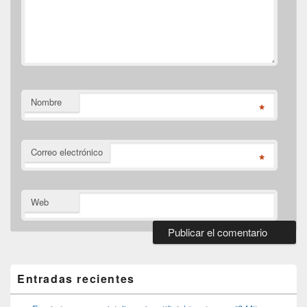
Nombre
*
Correo electrónico
*
Web
El
área
de
Entradas recientes
widget
barra