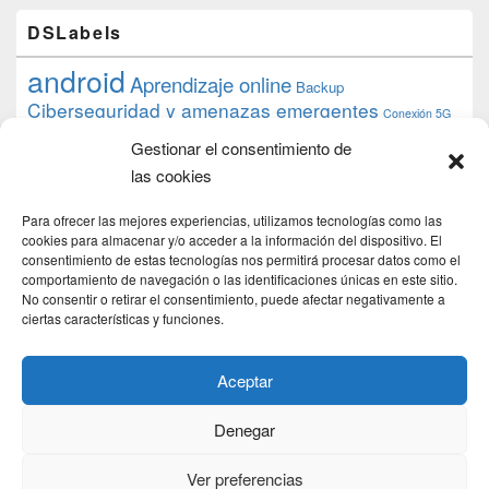
DSLabels
android
Aprendizaje online
Backup
Ciberseguridad y amenazas emergentes
Conexión 5G
debian
desarrollo web
descarga
conocimiento
datos
Gestionar el consentimiento de
ios
Google
gratis
epub
Formación
iphone
hardware
inicios
las cookies
pi
mooc
PC
juegos
macos
mediacenter
Nginx
PHP
multimedia
Raspberry
raspberrypi
Para ofrecer las mejores experiencias, utilizamos tecnologías como las
proyecto
PS4
python
Sostenibilidad
cookies para almacenar y/o acceder a la información del dispositivo. El
raspbian
review
consentimiento de estas tecnologías nos permitirá procesar datos como el
Servidor Web
tecnológica
Tecnología
comportamiento de navegación o las identificaciones únicas en este sitio.
torrent
No consentir o retirar el consentimiento, puede afectar negativamente a
Windows
transmission
tutorial
ubuntu server
ciertas características y funciones.
usuarios
wordpress
xbmc
Aceptar
Denegar
Copyright © 2026
DSLab
. Todos los Derechos Reservados.
Politica de cookies
Ver preferencias
Theme: Catch Box by
Catch Themes