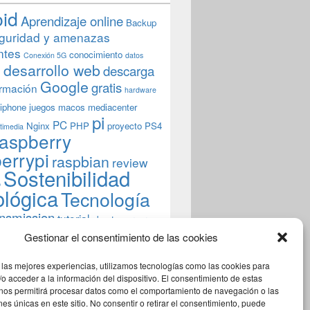
oid
Aprendizaje online
Backup
guridad y amenazas
ntes
conocimiento
Conexión 5G
datos
n
desarrollo web
descarga
Google
gratis
rmación
hardware
iphone
juegos
macos
mediacenter
pi
PC
Nginx
PHP
proyecto
PS4
timedia
aspberry
errypi
raspbian
review
Sostenibilidad
b
ológica
Tecnología
ansmission
tutorial
ubuntu server
indows
wordpress
xbmc
Gestionar el consentimiento de las cookies
 las mejores experiencias, utilizamos tecnologías como las cookies para
o acceder a la información del dispositivo. El consentimiento de estas
 nos permitirá procesar datos como el comportamiento de navegación o las
ones únicas en este sitio. No consentir o retirar el consentimiento, puede