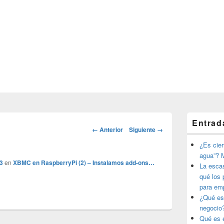
El
Entrad
área
Navegador
← Anterior
Siguiente →
de
de
widget
¿Es ciert
imágenes
barra
agua”? M
lateral
3
en
XBMC en RaspberryPi (2) – Instalamos add-ons…
La esca
primaria
qué los 
para em
¿Qué es
negocio
Qué es e