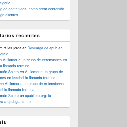
igarlo
g de contenidos: cómo crear contenido
iga clientes
arios recientes
iralles jorda
en
Descarga de epub en
ndroid.
n
Al llamar a un grupo de extensiones en
la llamada termina
imón Soleto
en
Al llamar a un grupo de
nes en Issabel la llamada termina
en
Al llamar a un grupo de extensiones
el la llamada termina
imón Soleto
en
epublibre.org: la
iva a epubgratis.me
els