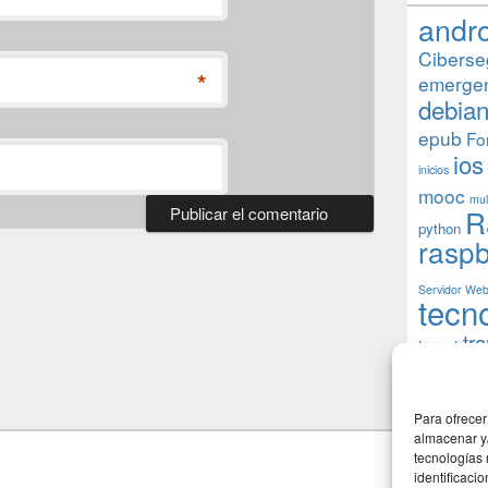
andr
Ciberse
*
emerge
debia
epub
Fo
ios
inicios
mooc
mul
R
python
raspb
Servidor We
tecn
tr
torrent
W
usuarios
Para ofrecer
almacenar y/
tecnologías
identificaci