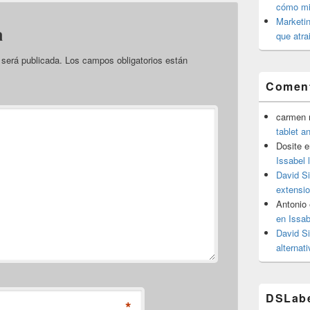
cómo mit
Marketin
a
que atra
 será publicada.
Los campos obligatorios están
Coment
carmen m
tablet a
Dosite
e
Issabel 
David S
extensio
Antonio
en Issab
David S
alternat
DSLab
*