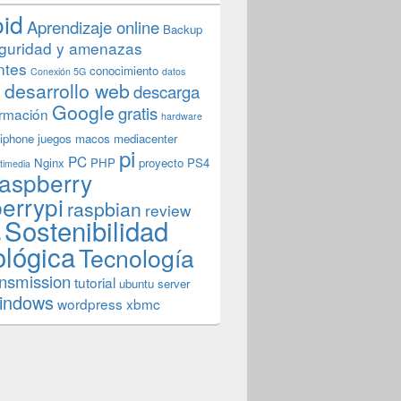
oid
Aprendizaje online
Backup
guridad y amenazas
ntes
conocimiento
Conexión 5G
datos
n
desarrollo web
descarga
Google
gratis
rmación
hardware
iphone
juegos
macos
mediacenter
pi
PC
Nginx
PHP
proyecto
PS4
timedia
aspberry
errypi
raspbian
review
Sostenibilidad
b
ológica
Tecnología
ansmission
tutorial
ubuntu server
indows
wordpress
xbmc