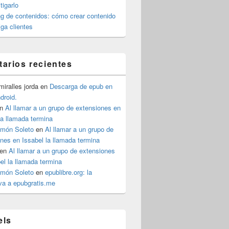
igarlo
g de contenidos: cómo crear contenido
iga clientes
arios recientes
iralles jorda
en
Descarga de epub en
ndroid.
n
Al llamar a un grupo de extensiones en
la llamada termina
imón Soleto
en
Al llamar a un grupo de
nes en Issabel la llamada termina
en
Al llamar a un grupo de extensiones
el la llamada termina
imón Soleto
en
epublibre.org: la
iva a epubgratis.me
els