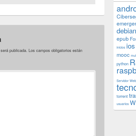
andr
Ciberse
emerge
debia
a
epub
Fo
ios
inicios
 será publicada.
Los campos obligatorios están
mooc
mul
R
python
raspb
Servidor We
tecn
tr
torrent
W
usuarios