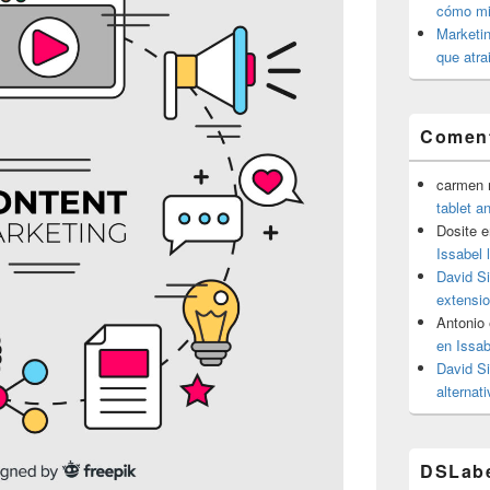
cómo mit
Marketin
que atra
Coment
carmen m
tablet a
Dosite
e
Issabel 
David S
extensio
Antonio
en Issab
David S
alternat
DSLab