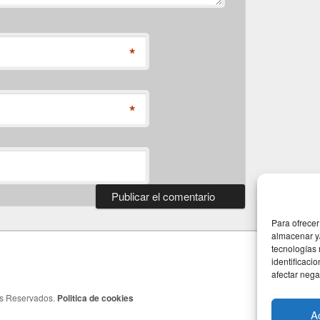
*
*
Para ofrecer
almacenar y/
tecnologías
identificaci
afectar nega
os Reservados.
Politica de cookies
A