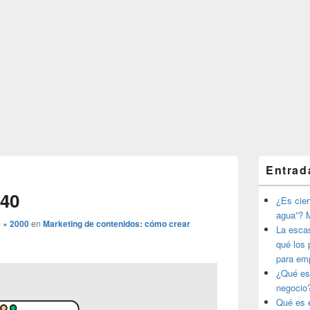
El
Entrad
área
Navegador
de
de
40
widget
¿Es ciert
imágenes
barra
agua”? M
lateral
 × 2000
en
Marketing de contenidos: cómo crear
La esca
primaria
qué los 
para em
¿Qué es
negocio
Qué es e