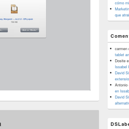
cómo mit
Marketin
que atra
Coment
carmen m
tablet a
Dosite
e
Issabel 
David S
extensio
Antonio
en Issab
David S
alternat
a
DSLab