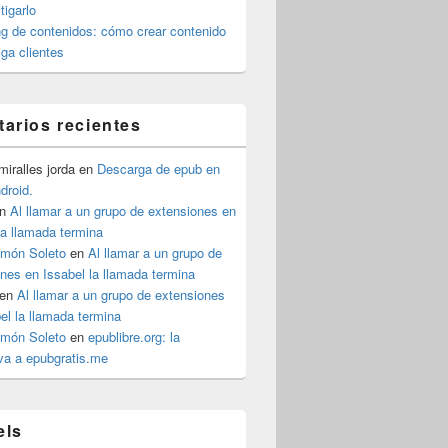
igarlo
g de contenidos: cómo crear contenido
iga clientes
arios recientes
iralles jorda
en
Descarga de epub en
ndroid.
n
Al llamar a un grupo de extensiones en
la llamada termina
imón Soleto
en
Al llamar a un grupo de
nes en Issabel la llamada termina
en
Al llamar a un grupo de extensiones
el la llamada termina
imón Soleto
en
epublibre.org: la
iva a epubgratis.me
els