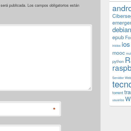
andr
 será publicada.
Los campos obligatorios están
Ciberse
emerge
debia
epub
Fo
ios
inicios
mooc
mul
R
python
raspb
Servidor We
tecn
tr
torrent
W
usuarios
*