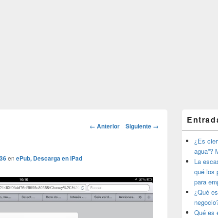
El
Entrad
área
Navegador
← Anterior
Siguiente →
de
de
widget
¿Es ciert
imágenes
barra
agua”? M
lateral
536
en
ePub, Descarga en iPad
La esca
primaria
qué los 
para em
¿Qué es
negocio
Qué es e