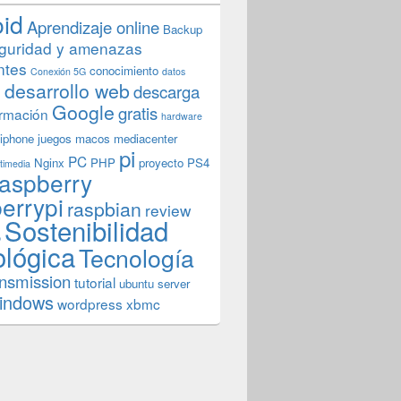
oid
Aprendizaje online
Backup
guridad y amenazas
ntes
conocimiento
Conexión 5G
datos
n
desarrollo web
descarga
Google
gratis
rmación
hardware
iphone
juegos
macos
mediacenter
pi
PC
Nginx
PHP
proyecto
PS4
timedia
aspberry
errypi
raspbian
review
Sostenibilidad
b
ológica
Tecnología
ansmission
tutorial
ubuntu server
indows
wordpress
xbmc