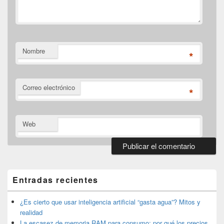
Nombre
*
Correo electrónico
*
Web
El
área
de
Entradas recientes
widget
barra
lateral
¿Es cierto que usar inteligencia artificial “gasta agua”? Mitos y
primaria
realidad
La escasez de memoria RAM para consumo: por qué los precios