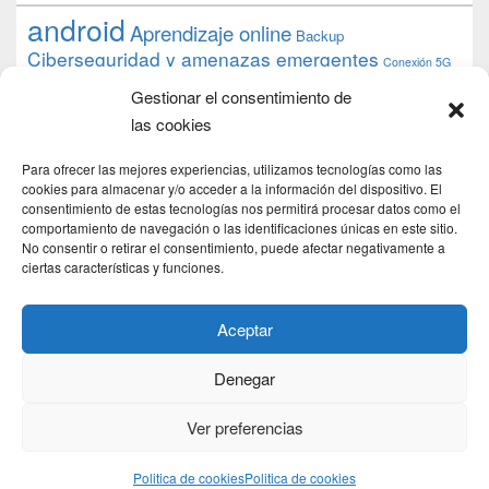
android
Aprendizaje online
Backup
Ciberseguridad y amenazas emergentes
Conexión 5G
debian
desarrollo web
descarga
conocimiento
datos
Gestionar el consentimiento de
ios
Google
gratis
epub
Formación
iphone
hardware
inicios
las cookies
pi
mooc
PC
juegos
macos
mediacenter
Nginx
PHP
multimedia
Raspberry
raspberrypi
Para ofrecer las mejores experiencias, utilizamos tecnologías como las
proyecto
PS4
python
Sostenibilidad
cookies para almacenar y/o acceder a la información del dispositivo. El
raspbian
review
consentimiento de estas tecnologías nos permitirá procesar datos como el
Servidor Web
tecnológica
Tecnología
comportamiento de navegación o las identificaciones únicas en este sitio.
torrent
No consentir o retirar el consentimiento, puede afectar negativamente a
Windows
transmission
tutorial
ubuntu server
ciertas características y funciones.
usuarios
wordpress
xbmc
Aceptar
Denegar
Copyright © 2026
DSLab
. Todos los Derechos Reservados.
Politica de cookies
Ver preferencias
Theme: Catch Box by
Catch Themes
Politica de cookies
Politica de cookies