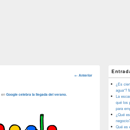
El
Entrad
área
Navegador
← Anterior
de
de
widget
¿Es ciert
imágenes
barra
agua”? M
lateral
4
en
Google celebra la llegada del verano.
La esca
primaria
qué los 
para em
¿Qué es
negocio
Qué es e