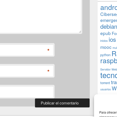
andr
Ciberse
emerge
debia
epub
Fo
ios
inicios
mooc
mul
*
R
python
raspb
*
Servidor We
tecn
tr
torrent
W
usuarios
Para ofrecer
almacenar y/