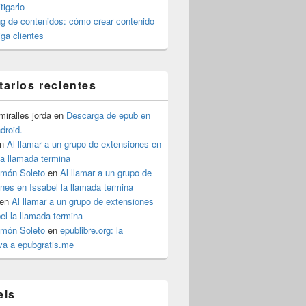
igarlo
g de contenidos: cómo crear contenido
iga clientes
arios recientes
iralles jorda
en
Descarga de epub en
ndroid.
n
Al llamar a un grupo de extensiones en
la llamada termina
imón Soleto
en
Al llamar a un grupo de
nes en Issabel la llamada termina
en
Al llamar a un grupo de extensiones
el la llamada termina
imón Soleto
en
epublibre.org: la
iva a epubgratis.me
els