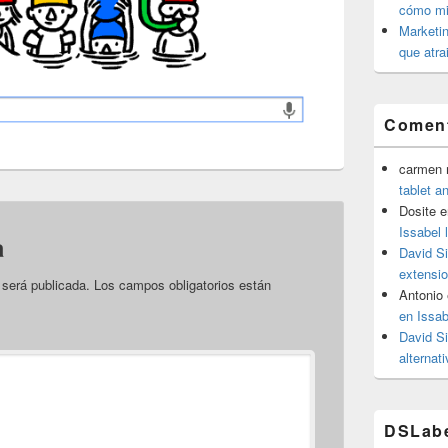
cómo mit
Marketin
que atra
Coment
carmen m
tablet a
Dosite
e
Issabel 
a
David S
extensio
 será publicada.
Los campos obligatorios están
Antonio
en Issab
David S
alternat
DSLab