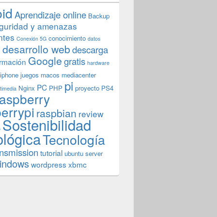
oid
Aprendizaje online
Backup
guridad y amenazas
ntes
conocimiento
Conexión 5G
datos
n
desarrollo web
descarga
Google
gratis
rmación
hardware
iphone
juegos
macos
mediacenter
pi
PC
Nginx
PHP
proyecto
PS4
timedia
aspberry
errypi
raspbian
review
Sostenibilidad
b
ológica
Tecnología
ansmission
tutorial
ubuntu server
indows
wordpress
xbmc