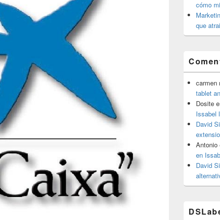
cómo mit
Marketin
que atra
Coment
carmen m
tablet a
Dosite
e
Issabel 
David S
extensio
Antonio
en Issab
David S
alternat
DSLab