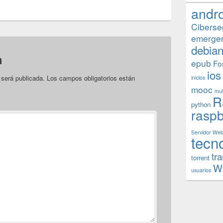
andr
Ciberse
emerge
debia
a
epub
Fo
ios
 será publicada.
Los campos obligatorios están
inicios
mooc
mul
R
python
raspb
Servidor We
tecn
tr
torrent
W
usuarios