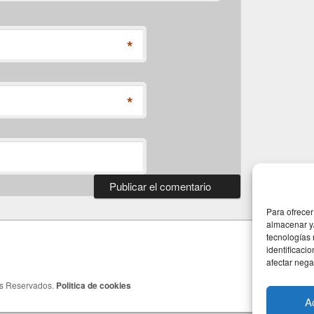
*
*
Para ofrecer
almacenar y/
tecnologías
identificaci
afectar nega
os Reservados.
Politica de cookies
A