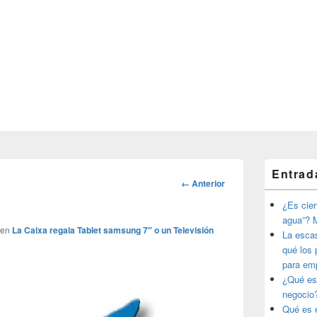
El
Entrad
área
Navegador
← Anterior
de
de
widget
¿Es ciert
imágenes
barra
agua”? M
lateral
en
La Caixa regala Tablet samsung 7″ o un Televisión
La esca
primaria
qué los 
para em
¿Qué es
negocio
Qué es e