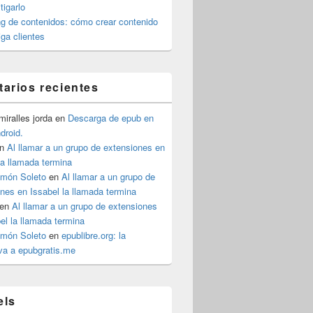
igarlo
g de contenidos: cómo crear contenido
iga clientes
arios recientes
iralles jorda
en
Descarga de epub en
ndroid.
n
Al llamar a un grupo de extensiones en
la llamada termina
imón Soleto
en
Al llamar a un grupo de
nes en Issabel la llamada termina
en
Al llamar a un grupo de extensiones
el la llamada termina
imón Soleto
en
epublibre.org: la
iva a epubgratis.me
els