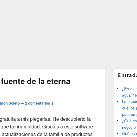
El
Entrad
área
fuente de la eterna
de
widget
¿Es ciert
barra
agua”? M
lateral
La esca
imón Soleto
—
2 comentarios ↓
primaria
qué los 
para em
gratuita a mis plegarias. He descubierto la
¿Qué es
que la humanidad. Gracias a este software
negocio
 actualizaciones de la familia de productos
Qué es e