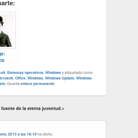
arte:
e:
os
mudos
oft
,
Sistemas operativos
,
Windows
y etiquetado como
icrosoft
,
Office
,
Windows
,
Windows Update
,
Windows
eto
. Guarda
enlace permanente
.
fuente de la eterna juventud.»
sto, 2013 a las 19:19
ha dicho: