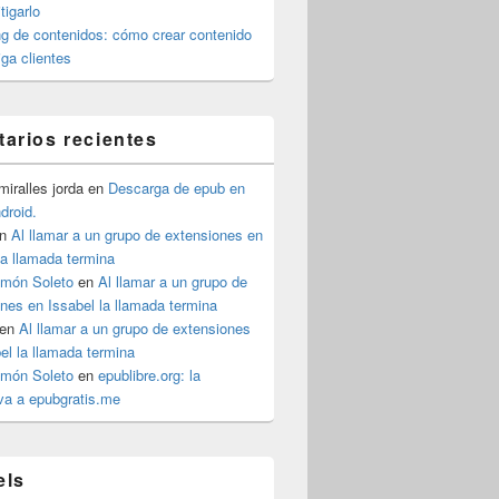
igarlo
g de contenidos: cómo crear contenido
iga clientes
arios recientes
iralles jorda
en
Descarga de epub en
ndroid.
n
Al llamar a un grupo de extensiones en
la llamada termina
imón Soleto
en
Al llamar a un grupo de
nes en Issabel la llamada termina
en
Al llamar a un grupo de extensiones
el la llamada termina
imón Soleto
en
epublibre.org: la
iva a epubgratis.me
els