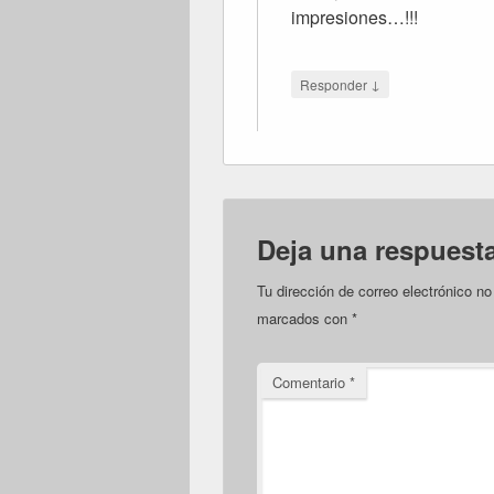
impresiones…!!!
↓
Responder
Deja una respuest
Tu dirección de correo electrónico no
marcados con
*
Comentario
*