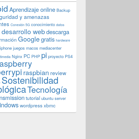
oid
Aprendizaje online
Backup
guridad y amenazas
ntes
conocimiento
Conexión 5G
datos
n
desarrollo web
descarga
Google
gratis
rmación
hardware
iphone
juegos
macos
mediacenter
pi
PC
Nginx
PHP
proyecto
PS4
timedia
aspberry
errypi
raspbian
review
Sostenibilidad
b
ológica
Tecnología
ansmission
tutorial
ubuntu server
indows
wordpress
xbmc