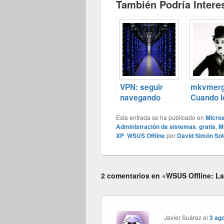
También Podría Interes
VPN: seguir
mkvmerg
navegando
Cuando l
usando nuestra
MKVs se
Esta entrada se ha publicado en
conexión local.
quedan 
Micros
Administración de sistemas
,
gratis
,
M
XP
,
WSUS Offline
por
David Simón Sol
2 comentarios en «WSUS Offline: La 
Javier Suárez
el
3 ago