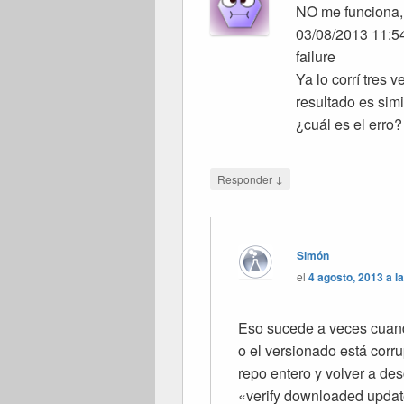
NO me funciona, 
03/08/2013 11:54:
failure
Ya lo corrí tres 
resultado es sim
¿cuál es el erro?
↓
Responder
Simón
el
4 agosto, 2013 a l
Eso sucede a veces cuand
o el versionado está corru
repo entero y volver a des
«verify downloaded updat