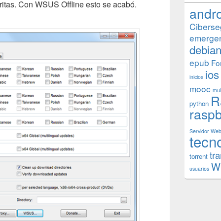
 fritas. Con WSUS Offline esto se acabó.
andr
Ciberse
emerge
debia
epub
Fo
ios
inicios
mooc
mul
R
python
raspb
Servidor We
tecn
tr
torrent
W
usuarios