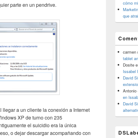
cómo mit
quier parte en un pendrive.
Marketin
que atra
Coment
carmen m
tablet a
Dosite
e
Issabel 
David S
extensio
Antonio
en Issab
David S
llegar a un cliente la conexión a Internet
alternat
 Windows XP de turno con 235
tiguamente el suicidio era la única
DSLab
O eso, o dejar descargar acompañando con