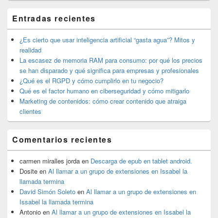
El
Entradas recientes
área
de
widget
¿Es cierto que usar inteligencia artificial “gasta agua”? Mitos y
barra
realidad
lateral
La escasez de memoria RAM para consumo: por qué los precios
primaria
se han disparado y qué significa para empresas y profesionales
¿Qué es el RGPD y cómo cumplirlo en tu negocio?
Qué es el factor humano en ciberseguridad y cómo mitigarlo
Marketing de contenidos: cómo crear contenido que atraiga
clientes
Comentarios recientes
carmen miralles jorda
en
Descarga de epub en tablet android.
Dosite
en
Al llamar a un grupo de extensiones en Issabel la
llamada termina
David Simón Soleto
en
Al llamar a un grupo de extensiones en
Issabel la llamada termina
Antonio
en
Al llamar a un grupo de extensiones en Issabel la