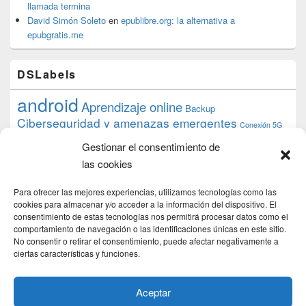
llamada termina
David Simón Soleto
en
epublibre.org: la alternativa a
epubgratis.me
DSLabels
android
Aprendizaje online
Backup
Ciberseguridad y amenazas emergentes
Conexión 5G
debian
desarrollo web
descarga
conocimiento
datos
Gestionar el consentimiento de
ios
Google
gratis
epub
Formación
iphone
hardware
inicios
las cookies
pi
mooc
PC
juegos
macos
mediacenter
Nginx
PHP
multimedia
Raspberry
raspberrypi
Para ofrecer las mejores experiencias, utilizamos tecnologías como las
proyecto
PS4
python
Sostenibilidad
cookies para almacenar y/o acceder a la información del dispositivo. El
raspbian
review
consentimiento de estas tecnologías nos permitirá procesar datos como el
Servidor Web
tecnológica
Tecnología
comportamiento de navegación o las identificaciones únicas en este sitio.
torrent
No consentir o retirar el consentimiento, puede afectar negativamente a
Windows
transmission
tutorial
ubuntu server
ciertas características y funciones.
usuarios
wordpress
xbmc
Aceptar