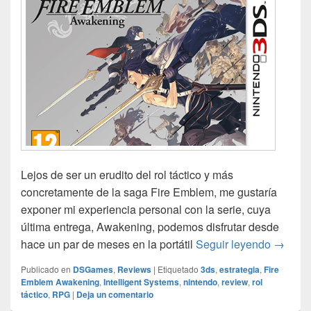
Lejos de ser un erudito del rol táctico y más
concretamente de la saga Fire Emblem, me gustaría
exponer mi experiencia personal con la serie, cuya
última entrega, Awakening, podemos disfrutar desde
Fire E
hace un par de meses en la portátil
Seguir leyendo
→
Publicado en
DSGames
,
Reviews
|
Etiquetado
3ds
,
estrategia
,
Fire
Emblem Awakening
,
Intelligent Systems
,
nintendo
,
review
,
rol
táctico
,
RPG
|
Deja un comentario