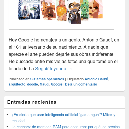
Hoy Google homenajea a un genio, Antonio Gaudí, en
el 161 aniversario de su nacimiento. A nadie que
aprecie el arte pueden dejarle sus obras indiferente.
He buscado entre mis viejas fotos una que tomé en el
Antonio Gaudí en el doodle d
tejado de La
Seguir leyendo
→
Publicado en
Sistemas operativos
|
Etiquetado
Antonio Gaudí
,
arquitecto
,
doodle
,
Gaudí
,
Google
|
Deja un comentario
El
Entradas recientes
área
de
widget
¿Es cierto que usar inteligencia artificial “gasta agua”? Mitos y
barra
realidad
lateral
La escasez de memoria RAM para consumo: por qué los precios