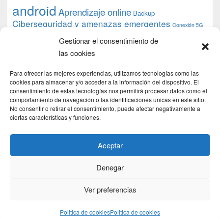
android
Aprendizaje online
Backup
Ciberseguridad y amenazas emergentes
Conexión 5G
debian
desarrollo web
descarga
conocimiento
datos
Gestionar el consentimiento de
ios
Google
gratis
epub
Formación
iphone
hardware
inicios
las cookies
pi
mooc
PC
juegos
macos
mediacenter
Nginx
PHP
multimedia
Raspberry
raspberrypi
Para ofrecer las mejores experiencias, utilizamos tecnologías como las
proyecto
PS4
python
Sostenibilidad
cookies para almacenar y/o acceder a la información del dispositivo. El
raspbian
review
consentimiento de estas tecnologías nos permitirá procesar datos como el
Servidor Web
tecnológica
Tecnología
comportamiento de navegación o las identificaciones únicas en este sitio.
torrent
No consentir o retirar el consentimiento, puede afectar negativamente a
Windows
transmission
tutorial
ubuntu server
ciertas características y funciones.
usuarios
wordpress
xbmc
Aceptar
Denegar
Copyright © 2026
DSLab
. Todos los Derechos Reservados.
Politica de cookies
Ver preferencias
Theme: Catch Box by
Catch Themes
Politica de cookies
Politica de cookies