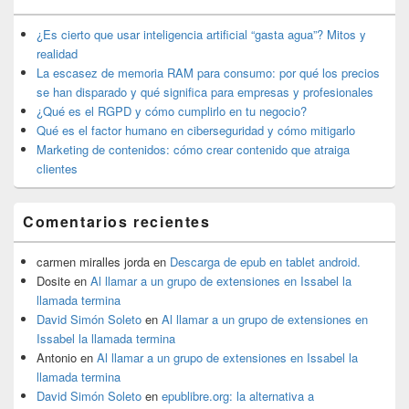
de
widget
¿Es cierto que usar inteligencia artificial “gasta agua”? Mitos y
barra
realidad
lateral
La escasez de memoria RAM para consumo: por qué los precios
primaria
se han disparado y qué significa para empresas y profesionales
¿Qué es el RGPD y cómo cumplirlo en tu negocio?
Qué es el factor humano en ciberseguridad y cómo mitigarlo
Marketing de contenidos: cómo crear contenido que atraiga
clientes
Comentarios recientes
carmen miralles jorda
en
Descarga de epub en tablet android.
Dosite
en
Al llamar a un grupo de extensiones en Issabel la
llamada termina
David Simón Soleto
en
Al llamar a un grupo de extensiones en
Issabel la llamada termina
Antonio
en
Al llamar a un grupo de extensiones en Issabel la
llamada termina
David Simón Soleto
en
epublibre.org: la alternativa a