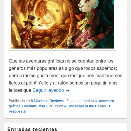
Que las aventuras gráficas no se cuentan entre los
géneros más populares es algo que todos sabemos;
pero a mí me gusta creer que los que nos mantenemos
fieles al point’n’clic y al ratón somos un poquitín más
The Night of the Rabbit (PC – 
felices que
Seguir leyendo
→
Publicado en
DSGames
,
Reviews
|
Etiquetado
análisis
,
aventura
gráfica
,
Daedalic
,
MAC
,
PC
,
review
,
The Night of the Rabbit
|
1
respuesta
El
Entradas recientes
área