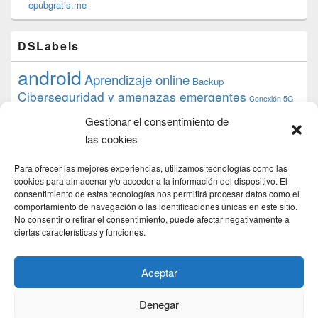
epubgratis.me
DSLabels
android
Aprendizaje online
Backup
Ciberseguridad y amenazas emergentes
Conexión 5G
debian
desarrollo web
descarga
conocimiento
datos
Gestionar el consentimiento de
ios
Google
gratis
epub
Formación
iphone
hardware
inicios
las cookies
pi
mooc
PC
juegos
macos
mediacenter
Nginx
PHP
multimedia
Raspberry
raspberrypi
Para ofrecer las mejores experiencias, utilizamos tecnologías como las
proyecto
PS4
python
Sostenibilidad
cookies para almacenar y/o acceder a la información del dispositivo. El
raspbian
review
consentimiento de estas tecnologías nos permitirá procesar datos como el
Servidor Web
tecnológica
Tecnología
comportamiento de navegación o las identificaciones únicas en este sitio.
torrent
No consentir o retirar el consentimiento, puede afectar negativamente a
Windows
transmission
tutorial
ubuntu server
ciertas características y funciones.
usuarios
wordpress
xbmc
Aceptar
Denegar