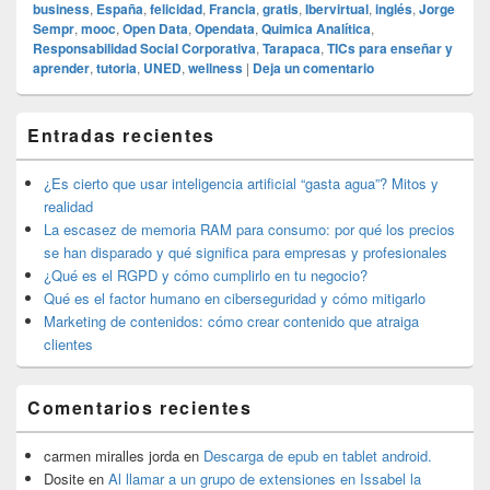
business
,
España
,
felicidad
,
Francia
,
gratis
,
Ibervirtual
,
inglés
,
Jorge
Sempr
,
mooc
,
Open Data
,
Opendata
,
Quimica Analítica
,
Responsabilidad Social Corporativa
,
Tarapaca
,
TICs para enseñar y
aprender
,
tutoria
,
UNED
,
wellness
|
Deja un comentario
El
Entradas recientes
área
de
widget
¿Es cierto que usar inteligencia artificial “gasta agua”? Mitos y
barra
realidad
lateral
La escasez de memoria RAM para consumo: por qué los precios
primaria
se han disparado y qué significa para empresas y profesionales
¿Qué es el RGPD y cómo cumplirlo en tu negocio?
Qué es el factor humano en ciberseguridad y cómo mitigarlo
Marketing de contenidos: cómo crear contenido que atraiga
clientes
Comentarios recientes
carmen miralles jorda
en
Descarga de epub en tablet android.
Dosite
en
Al llamar a un grupo de extensiones en Issabel la