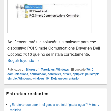
Aquí encontrarás la solución sin malware para ese
dispositivo PCI Simple Comunications Driver en Dell
Optiplex 7010 que no se instala correctamente.
PCI Simple Comunications Driver en Dell 
Seguir leyendo
→
Publicado en
Microsoft
,
Tutoriales
,
Windows
|
Etiquetado
7010
,
comunications
,
controlador
,
controller
,
driver
,
optiplex
,
pci simple
,
simple
,
Windows
,
windows 10
|
Deja un comentario
El
Entradas recientes
área
de
widget
¿Es cierto que usar inteligencia artificial “gasta agua”? Mitos y
barra
realidad