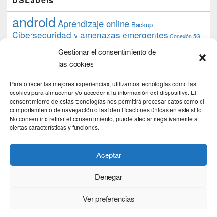
DSLabels
android
Aprendizaje online
Backup
Ciberseguridad y amenazas emergentes
Conexión 5G
debian
desarrollo web
descarga
conocimiento
datos
Gestionar el consentimiento de
ios
Google
gratis
epub
Formación
iphone
hardware
inicios
las cookies
pi
mooc
PC
juegos
macos
mediacenter
Nginx
PHP
multimedia
Raspberry
raspberrypi
Para ofrecer las mejores experiencias, utilizamos tecnologías como las
proyecto
PS4
python
Sostenibilidad
cookies para almacenar y/o acceder a la información del dispositivo. El
raspbian
review
consentimiento de estas tecnologías nos permitirá procesar datos como el
Servidor Web
tecnológica
Tecnología
comportamiento de navegación o las identificaciones únicas en este sitio.
torrent
No consentir o retirar el consentimiento, puede afectar negativamente a
Windows
transmission
tutorial
ubuntu server
ciertas características y funciones.
usuarios
wordpress
xbmc
Aceptar
Denegar
Copyright © 2026
DSLab
. Todos los Derechos Reservados.
Politica de cookies
Ver preferencias
Theme: Catch Box by
Catch Themes