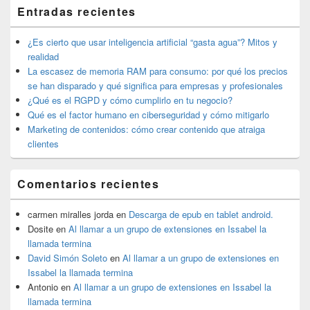
El
Entradas recientes
área
de
widget
¿Es cierto que usar inteligencia artificial “gasta agua”? Mitos y
barra
realidad
lateral
La escasez de memoria RAM para consumo: por qué los precios
primaria
se han disparado y qué significa para empresas y profesionales
¿Qué es el RGPD y cómo cumplirlo en tu negocio?
Qué es el factor humano en ciberseguridad y cómo mitigarlo
Marketing de contenidos: cómo crear contenido que atraiga
clientes
Comentarios recientes
carmen miralles jorda
en
Descarga de epub en tablet android.
Dosite
en
Al llamar a un grupo de extensiones en Issabel la
llamada termina
David Simón Soleto
en
Al llamar a un grupo de extensiones en
Issabel la llamada termina
Antonio
en
Al llamar a un grupo de extensiones en Issabel la
llamada termina