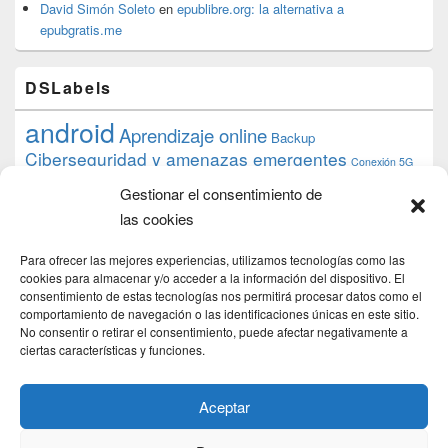
David Simón Soleto
en
epublibre.org: la alternativa a
epubgratis.me
DSLabels
android
Aprendizaje online
Backup
Ciberseguridad y amenazas emergentes
Conexión 5G
debian
desarrollo web
descarga
conocimiento
datos
Gestionar el consentimiento de
ios
Google
gratis
epub
Formación
iphone
hardware
inicios
las cookies
pi
mooc
PC
juegos
macos
mediacenter
Nginx
PHP
multimedia
Raspberry
raspberrypi
Para ofrecer las mejores experiencias, utilizamos tecnologías como las
proyecto
PS4
python
Sostenibilidad
cookies para almacenar y/o acceder a la información del dispositivo. El
raspbian
review
consentimiento de estas tecnologías nos permitirá procesar datos como el
Servidor Web
tecnológica
Tecnología
comportamiento de navegación o las identificaciones únicas en este sitio.
torrent
No consentir o retirar el consentimiento, puede afectar negativamente a
Windows
transmission
tutorial
ubuntu server
ciertas características y funciones.
usuarios
wordpress
xbmc
Aceptar