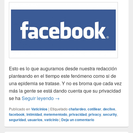
Esto es lo que auguramos desde nuestra redacción
planteando en el tiempo este fenómeno como si de
una epidemia se tratase. Y no es broma que cada vez
más la gente se está dando cuenta que su privacidad
DStradamus: En un par de años Face
se ha
Seguir leyendo
→
Publicado en
Vaticinios
|
Etiquetado
chafardeo
,
cotillear
,
declive
,
facebook
,
intimidad
,
metementodo
,
privacidad
,
privacy
,
security
,
seguridad
,
usuarios
,
vaticinio
|
Deja un comentario