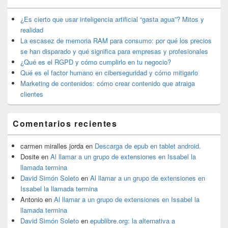
de
widget
¿Es cierto que usar inteligencia artificial “gasta agua”? Mitos y
barra
realidad
lateral
La escasez de memoria RAM para consumo: por qué los precios
primaria
se han disparado y qué significa para empresas y profesionales
¿Qué es el RGPD y cómo cumplirlo en tu negocio?
Qué es el factor humano en ciberseguridad y cómo mitigarlo
Marketing de contenidos: cómo crear contenido que atraiga
clientes
Comentarios recientes
carmen miralles jorda
en
Descarga de epub en tablet android.
Dosite
en
Al llamar a un grupo de extensiones en Issabel la
llamada termina
David Simón Soleto
en
Al llamar a un grupo de extensiones en
Issabel la llamada termina
Antonio
en
Al llamar a un grupo de extensiones en Issabel la
llamada termina
David Simón Soleto
en
epublibre.org: la alternativa a