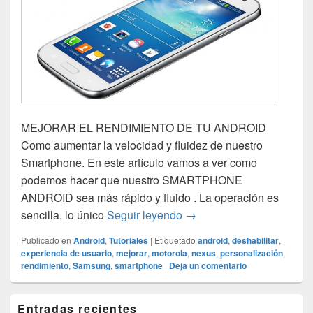
MEJORAR EL RENDIMIENTO DE TU ANDROID
Como aumentar la velocidad y fluidez de nuestro
Smartphone. En este artículo vamos a ver como
podemos hacer que nuestro SMARTPHONE
ANDROID sea más rápido y fluido . La operación es
Mejora el rendimiento de 
sencilla, lo único
Seguir leyendo
→
Publicado en
Android
,
Tutoriales
|
Etiquetado
android
,
deshabilitar
,
experiencia de usuario
,
mejorar
,
motorola
,
nexus
,
personalización
,
rendimiento
,
Samsung
,
smartphone
|
Deja un comentario
El
Entradas recientes
área