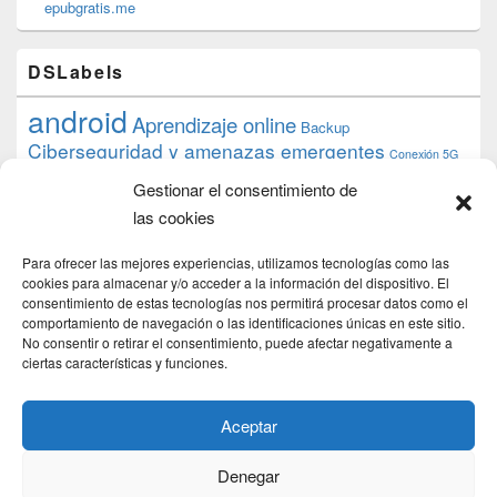
epubgratis.me
DSLabels
android
Aprendizaje online
Backup
Ciberseguridad y amenazas emergentes
Conexión 5G
debian
desarrollo web
descarga
conocimiento
datos
Gestionar el consentimiento de
ios
Google
gratis
epub
Formación
iphone
hardware
inicios
las cookies
pi
mooc
PC
juegos
macos
mediacenter
Nginx
PHP
multimedia
Raspberry
raspberrypi
Para ofrecer las mejores experiencias, utilizamos tecnologías como las
proyecto
PS4
python
Sostenibilidad
cookies para almacenar y/o acceder a la información del dispositivo. El
raspbian
review
consentimiento de estas tecnologías nos permitirá procesar datos como el
Servidor Web
tecnológica
Tecnología
comportamiento de navegación o las identificaciones únicas en este sitio.
torrent
No consentir o retirar el consentimiento, puede afectar negativamente a
Windows
transmission
tutorial
ubuntu server
ciertas características y funciones.
usuarios
wordpress
xbmc
Aceptar
Denegar