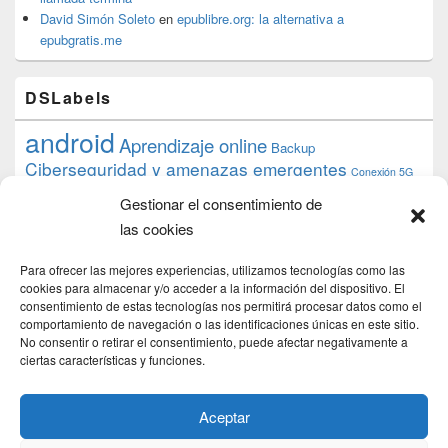
David Simón Soleto
en
epublibre.org: la alternativa a
epubgratis.me
DSLabels
android
Aprendizaje online
Backup
Ciberseguridad y amenazas emergentes
Conexión 5G
debian
desarrollo web
descarga
conocimiento
datos
Gestionar el consentimiento de
ios
Google
gratis
epub
Formación
iphone
hardware
inicios
las cookies
pi
mooc
PC
juegos
macos
mediacenter
Nginx
PHP
multimedia
Raspberry
raspberrypi
Para ofrecer las mejores experiencias, utilizamos tecnologías como las
proyecto
PS4
python
Sostenibilidad
cookies para almacenar y/o acceder a la información del dispositivo. El
raspbian
review
consentimiento de estas tecnologías nos permitirá procesar datos como el
Servidor Web
tecnológica
Tecnología
comportamiento de navegación o las identificaciones únicas en este sitio.
torrent
No consentir o retirar el consentimiento, puede afectar negativamente a
Windows
transmission
tutorial
ubuntu server
ciertas características y funciones.
usuarios
wordpress
xbmc
Aceptar