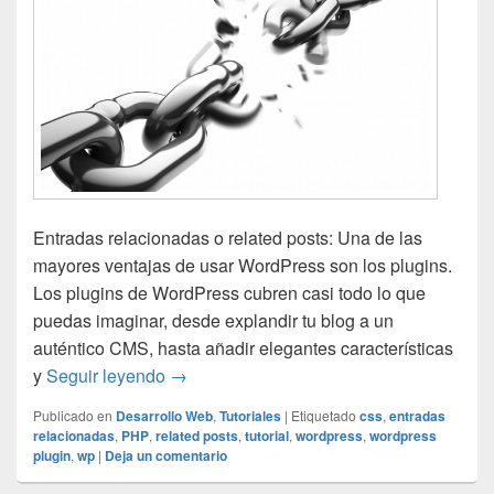
Entradas relacionadas o related posts: Una de las
mayores ventajas de usar WordPress son los plugins.
Los plugins de WordPress cubren casi todo lo que
puedas imaginar, desde explandir tu blog a un
auténtico CMS, hasta añadir elegantes características
Cómo añadir entradas relacionadas en W
y
Seguir leyendo
→
Publicado en
Desarrollo Web
,
Tutoriales
|
Etiquetado
css
,
entradas
relacionadas
,
PHP
,
related posts
,
tutorial
,
wordpress
,
wordpress
plugin
,
wp
|
Deja un comentario