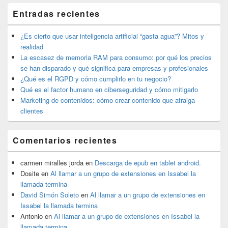
El
Entradas recientes
área
de
widget
¿Es cierto que usar inteligencia artificial “gasta agua”? Mitos y
barra
realidad
lateral
La escasez de memoria RAM para consumo: por qué los precios
primaria
se han disparado y qué significa para empresas y profesionales
¿Qué es el RGPD y cómo cumplirlo en tu negocio?
Qué es el factor humano en ciberseguridad y cómo mitigarlo
Marketing de contenidos: cómo crear contenido que atraiga
clientes
Comentarios recientes
carmen miralles jorda
en
Descarga de epub en tablet android.
Dosite
en
Al llamar a un grupo de extensiones en Issabel la
llamada termina
David Simón Soleto
en
Al llamar a un grupo de extensiones en
Issabel la llamada termina
Antonio
en
Al llamar a un grupo de extensiones en Issabel la
llamada termina