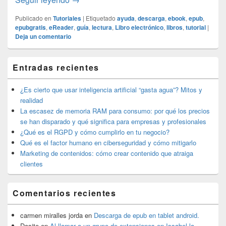
Publicado en
Tutoriales
|
Etiquetado
ayuda
,
descarga
,
ebook
,
epub
,
epubgratis
,
eReader
,
guía
,
lectura
,
Libro electrónico
,
libros
,
tutorial
|
Deja un comentario
El
Entradas recientes
área
de
widget
¿Es cierto que usar inteligencia artificial “gasta agua”? Mitos y
barra
realidad
lateral
La escasez de memoria RAM para consumo: por qué los precios
primaria
se han disparado y qué significa para empresas y profesionales
¿Qué es el RGPD y cómo cumplirlo en tu negocio?
Qué es el factor humano en ciberseguridad y cómo mitigarlo
Marketing de contenidos: cómo crear contenido que atraiga
clientes
Comentarios recientes
carmen miralles jorda
en
Descarga de epub en tablet android.
Dosite
en
Al llamar a un grupo de extensiones en Issabel la