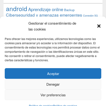
android
Aprendizaje online
Backup
Ciberseguridad y amenazas emergentes
Conexión 5G
debian
desarrollo web
descarga
conocimiento
datos
Gestionar el consentimiento de
ios
Google
gratis
epub
Formación
iphone
hardware
inicios
las cookies
pi
mooc
PC
juegos
macos
mediacenter
Nginx
PHP
multimedia
Raspberry
raspberrypi
Para ofrecer las mejores experiencias, utilizamos tecnologías como las
proyecto
PS4
python
Sostenibilidad
cookies para almacenar y/o acceder a la información del dispositivo. El
raspbian
review
consentimiento de estas tecnologías nos permitirá procesar datos como el
Servidor Web
tecnológica
Tecnología
comportamiento de navegación o las identificaciones únicas en este sitio.
torrent
No consentir o retirar el consentimiento, puede afectar negativamente a
Windows
transmission
tutorial
ubuntu server
ciertas características y funciones.
usuarios
wordpress
xbmc
Aceptar
Denegar
Copyright © 2026
DSLab
. Todos los Derechos Reservados.
Politica de cookies
Ver preferencias
Theme: Catch Box by
Catch Themes
Politica de cookies
Politica de cookies