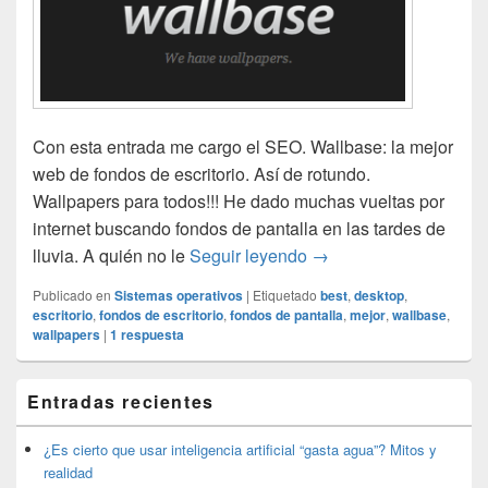
Con esta entrada me cargo el SEO. Wallbase: la mejor
web de fondos de escritorio. Así de rotundo.
Wallpapers para todos!!! He dado muchas vueltas por
internet buscando fondos de pantalla en las tardes de
La mejor web de fondos
lluvia. A quién no le
Seguir leyendo
→
Publicado en
Sistemas operativos
|
Etiquetado
best
,
desktop
,
escritorio
,
fondos de escritorio
,
fondos de pantalla
,
mejor
,
wallbase
,
wallpapers
|
1
respuesta
El
Entradas recientes
área
de
widget
¿Es cierto que usar inteligencia artificial “gasta agua”? Mitos y
barra
realidad
lateral