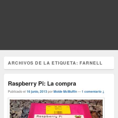
ARCHIVOS DE LA ETIQUETA:
FARNELL
Raspberry Pi: La compra
Publicado el
16 junio, 2013
por
Moide McMuffin
—
1 comentario ↓