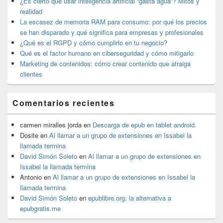
¿Es cierto que usar inteligencia artificial “gasta agua”? Mitos y
barra
realidad
lateral
La escasez de memoria RAM para consumo: por qué los precios
primaria
se han disparado y qué significa para empresas y profesionales
¿Qué es el RGPD y cómo cumplirlo en tu negocio?
Qué es el factor humano en ciberseguridad y cómo mitigarlo
Marketing de contenidos: cómo crear contenido que atraiga
clientes
Comentarios recientes
carmen miralles jorda
en
Descarga de epub en tablet android.
Dosite
en
Al llamar a un grupo de extensiones en Issabel la
llamada termina
David Simón Soleto
en
Al llamar a un grupo de extensiones en
Issabel la llamada termina
Antonio
en
Al llamar a un grupo de extensiones en Issabel la
llamada termina
David Simón Soleto
en
epublibre.org: la alternativa a
epubgratis.me