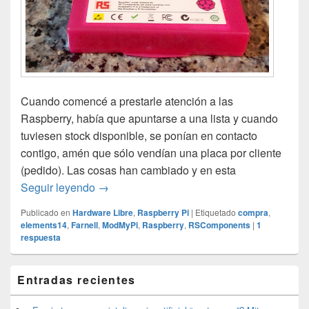
Cuando comencé a prestarle atención a las
Raspberry, había que apuntarse a una lista y cuando
tuviesen stock disponible, se ponían en contacto
contigo, amén que sólo vendían una placa por cliente
(pedido). Las cosas han cambiado y en esta
Raspberry Pi: La compra
Seguir leyendo
→
Publicado en
Hardware Libre
,
Raspberry Pi
|
Etiquetado
compra
,
elements14
,
Farnell
,
ModMyPi
,
Raspberry
,
RSComponents
|
1
respuesta
El
Entradas recientes
área
de
widget