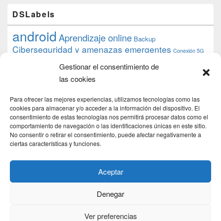
DSLabels
android
Aprendizaje online
Backup
Ciberseguridad y amenazas emergentes
Conexión 5G
debian
desarrollo web
descarga
conocimiento
datos
Gestionar el consentimiento de
ios
Google
gratis
epub
Formación
iphone
hardware
inicios
las cookies
pi
mooc
PC
juegos
macos
mediacenter
Nginx
PHP
multimedia
Raspberry
raspberrypi
Para ofrecer las mejores experiencias, utilizamos tecnologías como las
proyecto
PS4
python
Sostenibilidad
cookies para almacenar y/o acceder a la información del dispositivo. El
raspbian
review
consentimiento de estas tecnologías nos permitirá procesar datos como el
Servidor Web
tecnológica
Tecnología
comportamiento de navegación o las identificaciones únicas en este sitio.
torrent
No consentir o retirar el consentimiento, puede afectar negativamente a
Windows
transmission
tutorial
ubuntu server
ciertas características y funciones.
usuarios
wordpress
xbmc
Aceptar
Denegar
Copyright © 2026
DSLab
. Todos los Derechos Reservados.
Politica de cookies
Ver preferencias
Theme: Catch Box by
Catch Themes