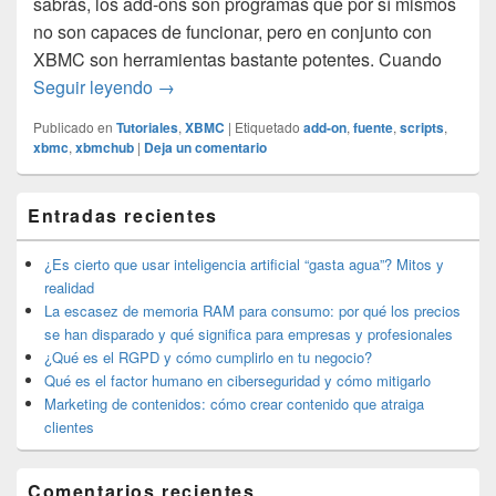
sabrás, los add-ons son programas que por sí mismos
no son capaces de funcionar, pero en conjunto con
XBMC son herramientas bastante potentes. Cuando
Añadir una fuente nueva en XBMC
Seguir leyendo
→
Publicado en
Tutoriales
,
XBMC
|
Etiquetado
add-on
,
fuente
,
scripts
,
xbmc
,
xbmchub
|
Deja un comentario
El
Entradas recientes
área
de
widget
¿Es cierto que usar inteligencia artificial “gasta agua”? Mitos y
barra
realidad
lateral
La escasez de memoria RAM para consumo: por qué los precios
primaria
se han disparado y qué significa para empresas y profesionales
¿Qué es el RGPD y cómo cumplirlo en tu negocio?
Qué es el factor humano en ciberseguridad y cómo mitigarlo
Marketing de contenidos: cómo crear contenido que atraiga
clientes
Comentarios recientes