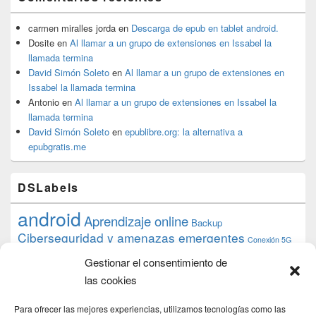
carmen miralles jorda
en
Descarga de epub en tablet android.
Dosite
en
Al llamar a un grupo de extensiones en Issabel la
llamada termina
David Simón Soleto
en
Al llamar a un grupo de extensiones en
Issabel la llamada termina
Antonio
en
Al llamar a un grupo de extensiones en Issabel la
llamada termina
David Simón Soleto
en
epublibre.org: la alternativa a
epubgratis.me
DSLabels
android
Aprendizaje online
Backup
Ciberseguridad y amenazas emergentes
Conexión 5G
debian
desarrollo web
descarga
conocimiento
datos
Gestionar el consentimiento de
ios
Google
gratis
epub
Formación
iphone
hardware
inicios
las cookies
pi
mooc
PC
juegos
macos
mediacenter
Nginx
PHP
multimedia
Raspberry
raspberrypi
Para ofrecer las mejores experiencias, utilizamos tecnologías como las
proyecto
PS4
python