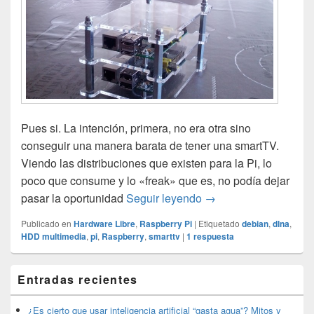
Pues si. La intención, primera, no era otra sino
conseguir una manera barata de tener una smartTV.
Viendo las distribuciones que existen para la Pi, lo
poco que consume y lo «freak» que es, no podía dejar
RaspberryPi – SmartT
pasar la oportunidad
Seguir leyendo
→
Publicado en
Hardware Libre
,
Raspberry Pi
|
Etiquetado
debian
,
dlna
,
HDD multimedia
,
pi
,
Raspberry
,
smarttv
|
1
respuesta
El
Entradas recientes
área
de
widget
¿Es cierto que usar inteligencia artificial “gasta agua”? Mitos y