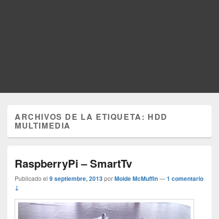
ARCHIVOS DE LA ETIQUETA:
HDD
MULTIMEDIA
RaspberryPi – SmartTv
Publicado el
9 septiembre, 2013
por
Moide McMuffin
—
1 comentario
↓