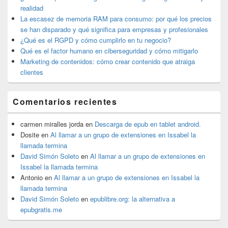
barra
realidad
lateral
La escasez de memoria RAM para consumo: por qué los precios
primaria
se han disparado y qué significa para empresas y profesionales
¿Qué es el RGPD y cómo cumplirlo en tu negocio?
Qué es el factor humano en ciberseguridad y cómo mitigarlo
Marketing de contenidos: cómo crear contenido que atraiga
clientes
Comentarios recientes
carmen miralles jorda
en
Descarga de epub en tablet android.
Dosite
en
Al llamar a un grupo de extensiones en Issabel la
llamada termina
David Simón Soleto
en
Al llamar a un grupo de extensiones en
Issabel la llamada termina
Antonio
en
Al llamar a un grupo de extensiones en Issabel la
llamada termina
David Simón Soleto
en
epublibre.org: la alternativa a
epubgratis.me