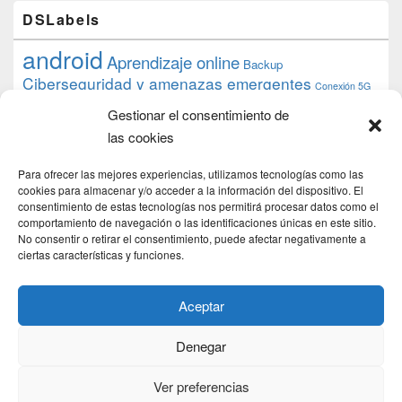
DSLabels
android
Aprendizaje online
Backup
Ciberseguridad y amenazas emergentes
Conexión 5G
debian
desarrollo web
descarga
conocimiento
datos
Gestionar el consentimiento de
ios
Google
gratis
epub
Formación
iphone
hardware
inicios
las cookies
pi
mooc
PC
juegos
macos
mediacenter
Nginx
PHP
multimedia
Raspberry
raspberrypi
Para ofrecer las mejores experiencias, utilizamos tecnologías como las
proyecto
PS4
python
Sostenibilidad
cookies para almacenar y/o acceder a la información del dispositivo. El
raspbian
review
consentimiento de estas tecnologías nos permitirá procesar datos como el
Servidor Web
tecnológica
Tecnología
comportamiento de navegación o las identificaciones únicas en este sitio.
torrent
No consentir o retirar el consentimiento, puede afectar negativamente a
Windows
transmission
tutorial
ubuntu server
ciertas características y funciones.
usuarios
wordpress
xbmc
Aceptar
Denegar
Copyright © 2026
DSLab
. Todos los Derechos Reservados.
Politica de cookies
Ver preferencias
Theme: Catch Box by
Catch Themes