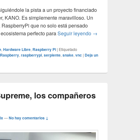
guiéndole la pista a un proyecto financiado
ter, KANO. Es simplemente maravilloso. Un
a RaspberryPi que no solo está pensado
KANO, o cómo simplifi
n ecosistema perfecto para
Seguir leyendo
→
e
,
Hardware Libre
,
Raspberry Pi
|
Etiquetado
Raspberry
,
raspberrypi
,
serpiente
,
snake
,
vnc
|
Deja un
Supreme, los compañeros
ix
—
No hay comentarios ↓