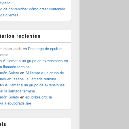
igarlo
g de contenidos: cómo crear contenido
iga clientes
arios recientes
iralles jorda
en
Descarga de epub en
ndroid.
n
Al llamar a un grupo de extensiones en
la llamada termina
imón Soleto
en
Al llamar a un grupo de
nes en Issabel la llamada termina
en
Al llamar a un grupo de extensiones
el la llamada termina
imón Soleto
en
epublibre.org: la
iva a epubgratis.me
els