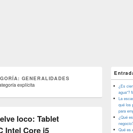
El
Entrad
área
EGORÍA:
GENERALIDADES
de
tegoría explícita
widget
¿Es ciert
barra
agua”? M
lateral
La esca
primaria
qué los 
para em
elve loco: Tablet
¿Qué es
negocio
Intel Core i5
Qué es e