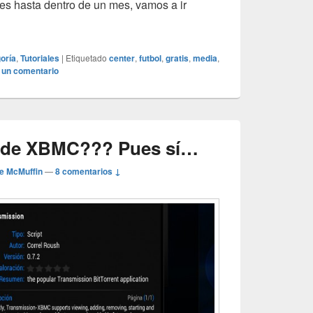
 es hasta dentro de un mes, vamos a ir
entos deportivos gratis en XBMC…
oría
,
Tutoriales
|
Etiquetado
center
,
futbol
,
gratis
,
media
,
 un comentario
sde XBMC??? Pues sí…
e McMuffin
—
8 comentarios ↓