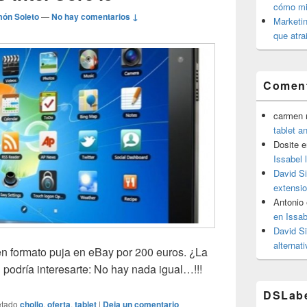
cómo mit
món Soleto
—
No hay comentarios ↓
Marketin
que atra
Coment
carmen m
tablet a
Dosite
e
Issabel 
David S
extensio
Antonio
en Issab
David S
alternat
en formato puja en eBay por 200 euros. ¿La
podría interesarte: No hay nada igual…!!!
DSLab
etado
chollo
,
oferta
,
tablet
|
Deja un comentario