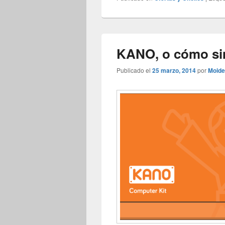
KANO, o cómo simp
Publicado el
25 marzo, 2014
por
Moide