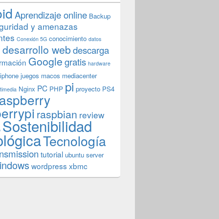
oid
Aprendizaje online
Backup
guridad y amenazas
ntes
conocimiento
Conexión 5G
datos
n
desarrollo web
descarga
Google
gratis
rmación
hardware
iphone
juegos
macos
mediacenter
pi
PC
Nginx
PHP
proyecto
PS4
timedia
aspberry
errypi
raspbian
review
Sostenibilidad
b
ológica
Tecnología
ansmission
tutorial
ubuntu server
indows
wordpress
xbmc