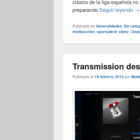
clásico de la liga española no
Ev
preparando
Seguir leyendo
→
Publicado en
Generalidades
,
Sin categ
mediacenter
,
sportsdevil
,
xbmc
|
Deja
Transmission de
Publicado el
19 febrero, 2014
por
Moid