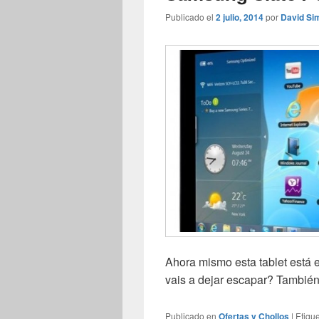
Publicado el
2 julio, 2014
por
David Si
Ahora mismo esta tablet está 
vais a dejar escapar? También 
Publicado en
Ofertas y Chollos
|
Etiqu