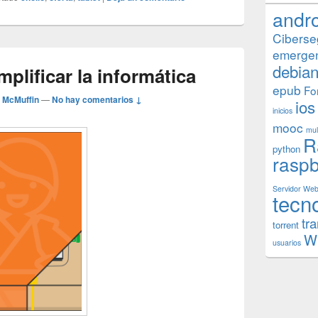
andr
Ciberse
emerge
debia
lificar la informática
epub
Fo
 McMuffin
—
No hay comentarios ↓
ios
inicios
mooc
mul
R
python
raspb
Servidor We
tecn
tr
torrent
W
usuarios