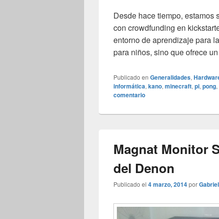
Desde hace tiempo, estamos si
con crowdfunding en kickstar
entorno de aprendizaje para l
para niños, sino que ofrece u
Publicado en
Generalidades
,
Hardwar
informática
,
kano
,
minecraft
,
pi
,
pong
,
comentario
Magnat Monitor 
del Denon
Publicado el
4 marzo, 2014
por
Gabriel