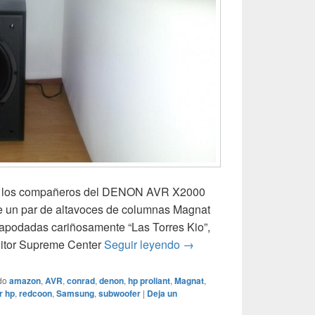
 a los compañeros del DENON AVR X2000
 de un par de altavoces de columnas Magnat
podadas cariñosamente “Las Torres Kio”,
Magnat Monitor Supreme, 
nitor Supreme Center
Seguir leyendo
→
do
amazon
,
AVR
,
conrad
,
denon
,
hp proliant
,
Magnat
,
r hp
,
redcoon
,
Samsung
,
subwoofer
|
Deja un