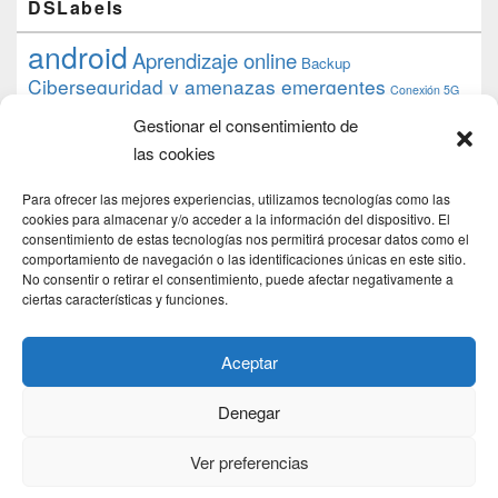
DSLabels
android
Aprendizaje online
Backup
Ciberseguridad y amenazas emergentes
Conexión 5G
debian
desarrollo web
descarga
conocimiento
datos
Gestionar el consentimiento de
ios
Google
gratis
epub
Formación
iphone
hardware
inicios
las cookies
pi
mooc
PC
juegos
macos
mediacenter
Nginx
PHP
multimedia
Raspberry
raspberrypi
Para ofrecer las mejores experiencias, utilizamos tecnologías como las
proyecto
PS4
python
Sostenibilidad
cookies para almacenar y/o acceder a la información del dispositivo. El
raspbian
review
consentimiento de estas tecnologías nos permitirá procesar datos como el
Servidor Web
tecnológica
Tecnología
comportamiento de navegación o las identificaciones únicas en este sitio.
torrent
No consentir o retirar el consentimiento, puede afectar negativamente a
Windows
transmission
tutorial
ubuntu server
ciertas características y funciones.
usuarios
wordpress
xbmc
Aceptar
Denegar
Copyright © 2026
DSLab
. Todos los Derechos Reservados.
Politica de cookies
Ver preferencias
Theme: Catch Box by
Catch Themes