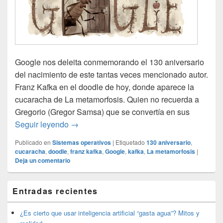
Google nos deleita conmemorando el 130 aniversario
del nacimiento de este tantas veces mencionado autor.
Franz Kafka en el doodle de hoy, donde aparece la
cucaracha de La metamorfosis. Quien no recuerda a
Gregorio (Gregor Samsa) que se convertía en sus
Franz Kafka en el doodle de hoy
Seguir leyendo
→
Publicado en
Sistemas operativos
|
Etiquetado
130 aniversario
,
cucaracha
,
doodle
,
franz kafka
,
Google
,
kafka
,
La metamorfosis
|
Deja un comentario
El
Entradas recientes
área
de
widget
¿Es cierto que usar inteligencia artificial “gasta agua”? Mitos y
barra