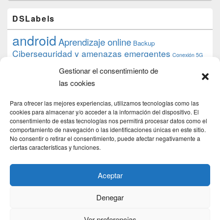
DSLabels
android
Aprendizaje online
Backup
Ciberseguridad y amenazas emergentes
Conexión 5G
debian
desarrollo web
descarga
conocimiento
datos
Gestionar el consentimiento de
ios
Google
gratis
epub
Formación
iphone
hardware
inicios
las cookies
pi
mooc
PC
juegos
macos
mediacenter
Nginx
PHP
multimedia
Raspberry
raspberrypi
Para ofrecer las mejores experiencias, utilizamos tecnologías como las
proyecto
PS4
python
Sostenibilidad
cookies para almacenar y/o acceder a la información del dispositivo. El
raspbian
review
consentimiento de estas tecnologías nos permitirá procesar datos como el
Servidor Web
tecnológica
Tecnología
comportamiento de navegación o las identificaciones únicas en este sitio.
torrent
No consentir o retirar el consentimiento, puede afectar negativamente a
Windows
transmission
tutorial
ubuntu server
ciertas características y funciones.
usuarios
wordpress
xbmc
Aceptar
Denegar
Copyright © 2026
DSLab
. Todos los Derechos Reservados.
Politica de cookies
Ver preferencias