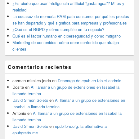
widget
¿Es cierto que usar inteligencia artificial “gasta agua”? Mitos y
barra
realidad
lateral
La escasez de memoria RAM para consumo: por qué los precios
primaria
se han disparado y qué significa para empresas y profesionales
¿Qué es el RGPD y cómo cumplirlo en tu negocio?
Qué es el factor humano en ciberseguridad y cómo mitigarlo
Marketing de contenidos: cómo crear contenido que atraiga
clientes
Comentarios recientes
carmen miralles jorda
en
Descarga de epub en tablet android.
Dosite
en
Al llamar a un grupo de extensiones en Issabel la
llamada termina
David Simón Soleto
en
Al llamar a un grupo de extensiones en
Issabel la llamada termina
Antonio
en
Al llamar a un grupo de extensiones en Issabel la
llamada termina
David Simón Soleto
en
epublibre.org: la alternativa a
epubgratis.me