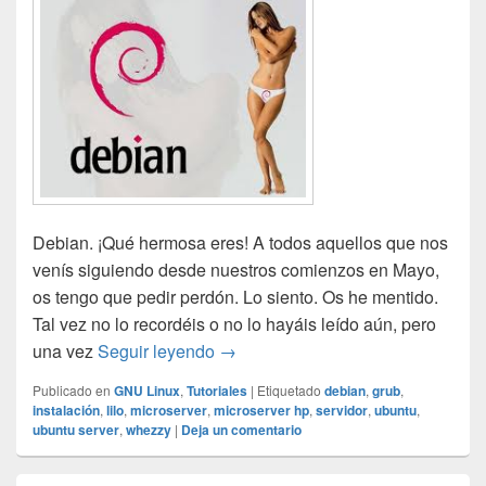
Debian. ¡Qué hermosa eres! A todos aquellos que nos
venís siguiendo desde nuestros comienzos en Mayo,
os tengo que pedir perdón. Lo siento. Os he mentido.
Tal vez no lo recordéis o no lo hayáis leído aún, pero
Instalación Debian 7.0 en Microser
una vez
Seguir leyendo
→
Publicado en
GNU Linux
,
Tutoriales
|
Etiquetado
debian
,
grub
,
instalación
,
lilo
,
microserver
,
microserver hp
,
servidor
,
ubuntu
,
ubuntu server
,
whezzy
|
Deja un comentario