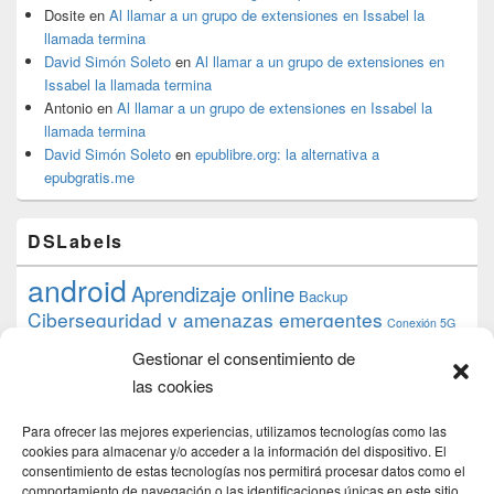
Dosite
en
Al llamar a un grupo de extensiones en Issabel la
llamada termina
David Simón Soleto
en
Al llamar a un grupo de extensiones en
Issabel la llamada termina
Antonio
en
Al llamar a un grupo de extensiones en Issabel la
llamada termina
David Simón Soleto
en
epublibre.org: la alternativa a
epubgratis.me
DSLabels
android
Aprendizaje online
Backup
Ciberseguridad y amenazas emergentes
Conexión 5G
debian
desarrollo web
descarga
conocimiento
datos
Gestionar el consentimiento de
ios
Google
gratis
epub
Formación
iphone
hardware
inicios
las cookies
pi
mooc
PC
juegos
macos
mediacenter
Nginx
PHP
multimedia
Raspberry
raspberrypi
Para ofrecer las mejores experiencias, utilizamos tecnologías como las
proyecto
PS4
python
Sostenibilidad
cookies para almacenar y/o acceder a la información del dispositivo. El
raspbian
review
consentimiento de estas tecnologías nos permitirá procesar datos como el
Servidor Web
tecnológica
comportamiento de navegación o las identificaciones únicas en este sitio.