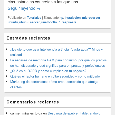
circunstancias concretas a las que nos
Instalación de Ubuntu 12.4 en microserver 
Seguir leyendo
→
Publicado en
Tutoriales
|
Etiquetado
hp
,
instalación
,
microserver
,
ubuntu
,
ubuntu server
,
unetbootin
|
1
respuesta
El
Entradas recientes
área
de
widget
¿Es cierto que usar inteligencia artificial “gasta agua”? Mitos y
barra
realidad
lateral
La escasez de memoria RAM para consumo: por qué los precios
primaria
se han disparado y qué significa para empresas y profesionales
¿Qué es el RGPD y cómo cumplirlo en tu negocio?
Qué es el factor humano en ciberseguridad y cómo mitigarlo
Marketing de contenidos: cómo crear contenido que atraiga
clientes
Comentarios recientes
carmen miralles jorda
en
Descarga de epub en tablet android.