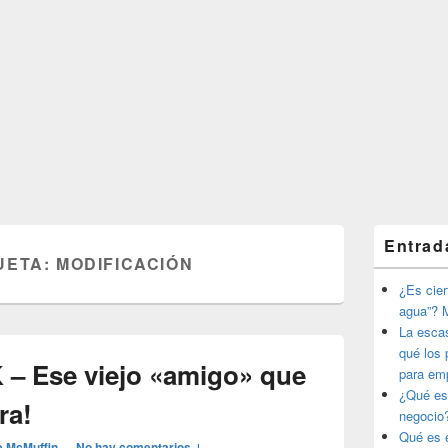
El
Entrad
área
UETA:
MODIFICACIÓN
de
widget
¿Es ciert
barra
agua”? M
lateral
La esca
primaria
qué los 
 – Ese viejo «amigo» que
para em
¿Qué es
ra!
negocio
Qué es e
e McMuffin
—
No hay comentarios ↓