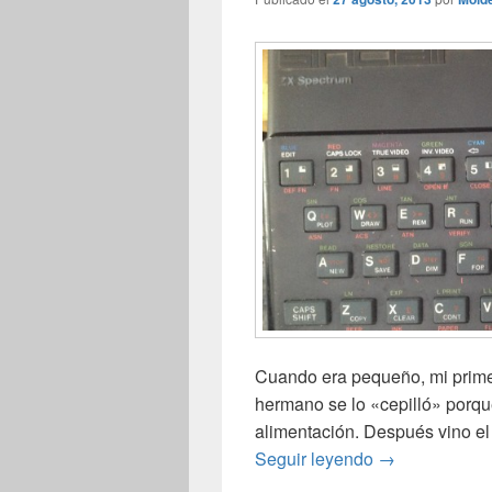
Cuando era pequeño, mi prime
hermano se lo «cepilló» porque
alimentación. Después vino el
ZX Spectrum 4
Seguir leyendo
→