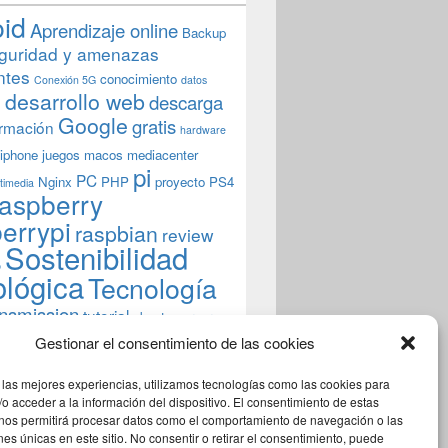
oid
Aprendizaje online
Backup
guridad y amenazas
ntes
conocimiento
Conexión 5G
datos
n
desarrollo web
descarga
Google
gratis
rmación
hardware
iphone
juegos
macos
mediacenter
pi
PC
Nginx
PHP
proyecto
PS4
timedia
aspberry
errypi
raspbian
review
Sostenibilidad
b
ológica
Tecnología
ansmission
tutorial
ubuntu server
indows
wordpress
xbmc
Gestionar el consentimiento de las cookies
 las mejores experiencias, utilizamos tecnologías como las cookies para
o acceder a la información del dispositivo. El consentimiento de estas
 nos permitirá procesar datos como el comportamiento de navegación o las
ones únicas en este sitio. No consentir o retirar el consentimiento, puede