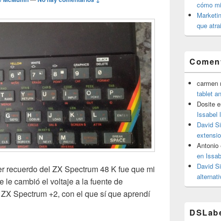
cómo mit
Marketin
que atra
Coment
carmen m
tablet a
Dosite
e
Issabel 
David S
extensio
Antonio
en Issab
David S
r recuerdo del ZX Spectrum 48 K fue que mi
alternat
 le cambió el voltaje a la fuente de
 ZX Spectrum +2, con el que sí que aprendí
8 K – Ese viejo «amigo» que sigue dando guerra!
DSLab