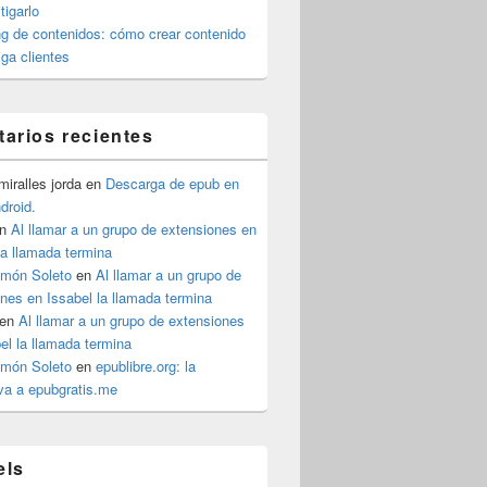
igarlo
g de contenidos: cómo crear contenido
iga clientes
arios recientes
iralles jorda
en
Descarga de epub en
ndroid.
n
Al llamar a un grupo de extensiones en
la llamada termina
imón Soleto
en
Al llamar a un grupo de
nes en Issabel la llamada termina
en
Al llamar a un grupo de extensiones
el la llamada termina
imón Soleto
en
epublibre.org: la
iva a epubgratis.me
els