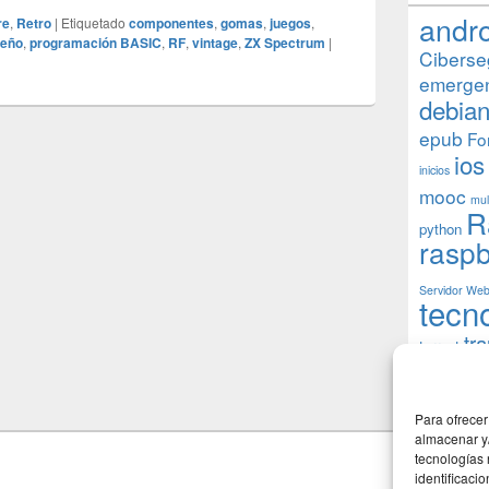
andr
re
,
Retro
|
Etiquetado
componentes
,
gomas
,
juegos
,
eño
,
programación BASIC
,
RF
,
vintage
,
ZX Spectrum
|
Ciberse
emerge
debia
epub
Fo
ios
inicios
mooc
mul
R
python
raspb
Servidor We
tecn
tr
torrent
W
usuarios
Para ofrecer
almacenar y/
tecnologías
identificaci