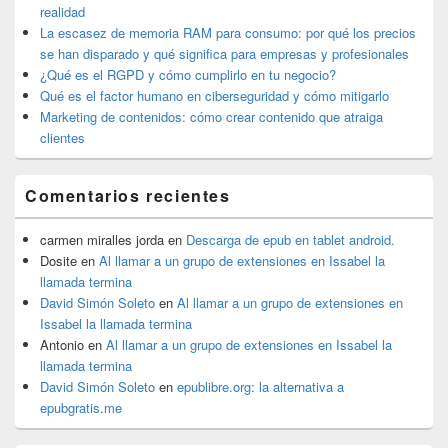
barra
realidad
lateral
La escasez de memoria RAM para consumo: por qué los precios
primaria
se han disparado y qué significa para empresas y profesionales
¿Qué es el RGPD y cómo cumplirlo en tu negocio?
Qué es el factor humano en ciberseguridad y cómo mitigarlo
Marketing de contenidos: cómo crear contenido que atraiga
clientes
Comentarios recientes
carmen miralles jorda
en
Descarga de epub en tablet android.
Dosite
en
Al llamar a un grupo de extensiones en Issabel la
llamada termina
David Simón Soleto
en
Al llamar a un grupo de extensiones en
Issabel la llamada termina
Antonio
en
Al llamar a un grupo de extensiones en Issabel la
llamada termina
David Simón Soleto
en
epublibre.org: la alternativa a
epubgratis.me