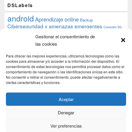
DSLabels
android
Aprendizaje online
Backup
Ciberseguridad y amenazas emergentes
Conexión 5G
debian
desarrollo web
descarga
conocimiento
datos
Gestionar el consentimiento de
ios
Google
gratis
epub
Formación
iphone
hardware
inicios
las cookies
pi
mooc
PC
juegos
macos
mediacenter
Nginx
PHP
multimedia
Raspberry
raspberrypi
Para ofrecer las mejores experiencias, utilizamos tecnologías como las
proyecto
PS4
python
Sostenibilidad
cookies para almacenar y/o acceder a la información del dispositivo. El
raspbian
review
consentimiento de estas tecnologías nos permitirá procesar datos como el
Servidor Web
tecnológica
Tecnología
comportamiento de navegación o las identificaciones únicas en este sitio.
torrent
No consentir o retirar el consentimiento, puede afectar negativamente a
Windows
transmission
tutorial
ubuntu server
ciertas características y funciones.
usuarios
wordpress
xbmc
Aceptar
Denegar
Copyright © 2026
DSLab
. Todos los Derechos Reservados.
Politica de cookies
Ver preferencias
Theme: Catch Box by
Catch Themes