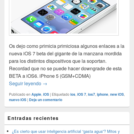
Os dejo como primicia primiciosa algunos enlaces a la
nueva iOS 7 beta del gigante de la manzana mordida
para los distintos dispositivos que la soportan.
Recordad que no se puede hacer downgrade de esta
BETA a iOS6. iPhone 5 (GSM+CDMA)
iOS 7 beta1 …saliendo del horno
Seguir leyendo
→
Publicado en
Apple
,
iOS
|
Etiquetado
ios
,
iOS 7
,
ios7
,
iphone
,
new iOS
,
nuevo iOS
|
Deja un comentario
El
Entradas recientes
área
de
widget
¿Es cierto que usar inteligencia artificial “gasta agua”? Mitos y