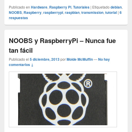
Publicado en
Hardware
,
Raspberry Pi
,
Tutoriales
|
Etiquetado
debian
,
NOOBS
,
Raspberry
,
raspberrypi
,
raspbian
,
transmission
,
tutorial
|
6
respuestas
NOOBS y RaspberryPi – Nunca fue
tan fácil
Publicado el
5 diciembre, 2013
por
Moide McMuffin
—
No hay
comentarios ↓