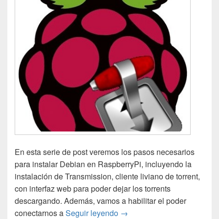
En esta serie de post veremos los pasos necesarios
para instalar Debian en RaspberryPi, incluyendo la
instalación de Transmission, cliente liviano de torrent,
con interfaz web para poder dejar los torrents
descargando. Además, vamos a habilitar el poder
Instalar Debian en Raspberr
conectarnos a
Seguir leyendo
→