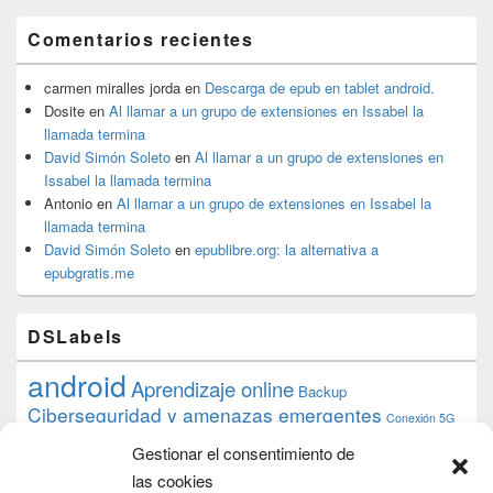
Comentarios recientes
carmen miralles jorda
en
Descarga de epub en tablet android.
Dosite
en
Al llamar a un grupo de extensiones en Issabel la
llamada termina
David Simón Soleto
en
Al llamar a un grupo de extensiones en
Issabel la llamada termina
Antonio
en
Al llamar a un grupo de extensiones en Issabel la
llamada termina
David Simón Soleto
en
epublibre.org: la alternativa a
epubgratis.me
DSLabels
android
Aprendizaje online
Backup
Ciberseguridad y amenazas emergentes
Conexión 5G
debian
desarrollo web
descarga
conocimiento
datos
Gestionar el consentimiento de
ios
Google
gratis
epub
Formación
iphone
hardware
inicios
las cookies