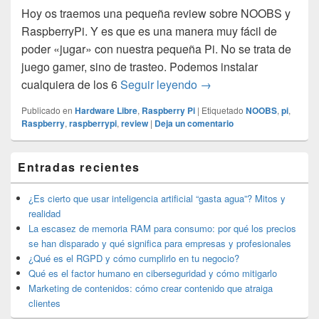
Hoy os traemos una pequeña review sobre NOOBS y
RaspberryPi. Y es que es una manera muy fácil de
poder «jugar» con nuestra pequeña Pi. No se trata de
juego gamer, sino de trasteo. Podemos instalar
NOOBS y RaspberryPi – 
cualquiera de los 6
Seguir leyendo
→
Publicado en
Hardware Libre
,
Raspberry Pi
|
Etiquetado
NOOBS
,
pi
,
Raspberry
,
raspberrypi
,
review
|
Deja un comentario
El
Entradas recientes
área
de
widget
¿Es cierto que usar inteligencia artificial “gasta agua”? Mitos y
barra
realidad
lateral
La escasez de memoria RAM para consumo: por qué los precios
primaria
se han disparado y qué significa para empresas y profesionales
¿Qué es el RGPD y cómo cumplirlo en tu negocio?
Qué es el factor humano en ciberseguridad y cómo mitigarlo
Marketing de contenidos: cómo crear contenido que atraiga
clientes