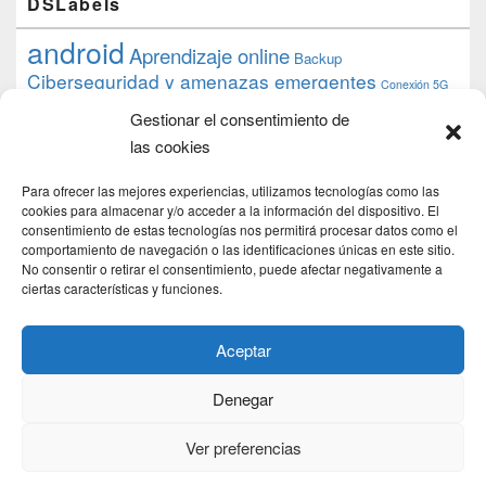
DSLabels
android
Aprendizaje online
Backup
Ciberseguridad y amenazas emergentes
Conexión 5G
debian
desarrollo web
descarga
conocimiento
datos
Gestionar el consentimiento de
ios
Google
gratis
epub
Formación
iphone
hardware
inicios
las cookies
pi
mooc
PC
juegos
macos
mediacenter
Nginx
PHP
multimedia
Raspberry
raspberrypi
Para ofrecer las mejores experiencias, utilizamos tecnologías como las
proyecto
PS4
python
Sostenibilidad
cookies para almacenar y/o acceder a la información del dispositivo. El
raspbian
review
consentimiento de estas tecnologías nos permitirá procesar datos como el
Servidor Web
tecnológica
Tecnología
comportamiento de navegación o las identificaciones únicas en este sitio.
torrent
No consentir o retirar el consentimiento, puede afectar negativamente a
Windows
transmission
tutorial
ubuntu server
ciertas características y funciones.
usuarios
wordpress
xbmc
Aceptar
Denegar
Copyright © 2026
DSLab
. Todos los Derechos Reservados.
Politica de cookies
Ver preferencias
Theme: Catch Box by
Catch Themes