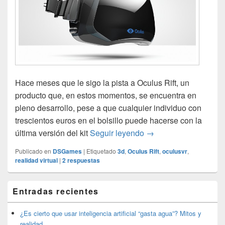
Hace meses que le sigo la pista a Oculus Rift, un
producto que, en estos momentos, se encuentra en
pleno desarrollo, pese a que cualquier individuo con
trescientos euros en el bolsillo puede hacerse con la
Oculus Rift: la nueva r
última versión del kit
Seguir leyendo
→
Publicado en
DSGames
|
Etiquetado
3d
,
Oculus Rift
,
oculusvr
,
realidad virtual
|
2
respuestas
El
Entradas recientes
área
de
widget
¿Es cierto que usar inteligencia artificial “gasta agua”? Mitos y
barra
realidad