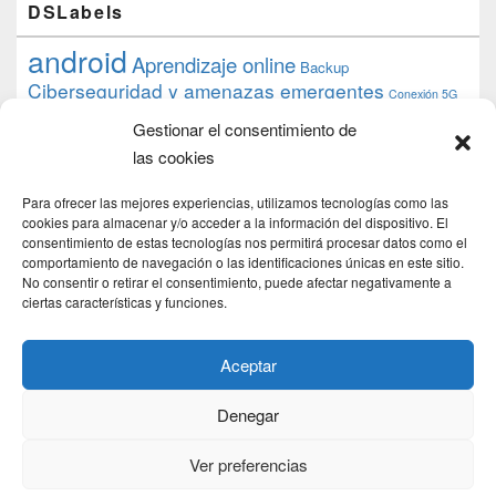
DSLabels
android
Aprendizaje online
Backup
Ciberseguridad y amenazas emergentes
Conexión 5G
debian
desarrollo web
descarga
conocimiento
datos
Gestionar el consentimiento de
ios
Google
gratis
epub
Formación
iphone
hardware
inicios
las cookies
pi
mooc
PC
juegos
macos
mediacenter
Nginx
PHP
multimedia
Raspberry
raspberrypi
Para ofrecer las mejores experiencias, utilizamos tecnologías como las
proyecto
PS4
python
Sostenibilidad
cookies para almacenar y/o acceder a la información del dispositivo. El
raspbian
review
consentimiento de estas tecnologías nos permitirá procesar datos como el
Servidor Web
tecnológica
Tecnología
comportamiento de navegación o las identificaciones únicas en este sitio.
torrent
No consentir o retirar el consentimiento, puede afectar negativamente a
Windows
transmission
tutorial
ubuntu server
ciertas características y funciones.
usuarios
wordpress
xbmc
Aceptar
Denegar
Copyright © 2026
DSLab
. Todos los Derechos Reservados.
Politica de cookies
Ver preferencias
Theme: Catch Box by
Catch Themes