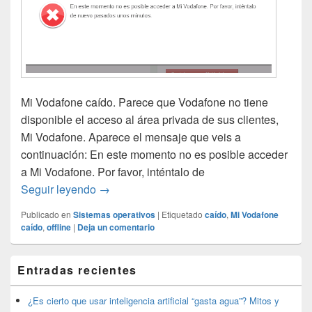
Mi Vodafone caído. Parece que Vodafone no tiene
disponible el acceso al área privada de sus clientes,
Mi Vodafone. Aparece el mensaje que veis a
continuación: En este momento no es posible acceder
a Mi Vodafone. Por favor, inténtalo de
Mi Vodafone caído
Seguir leyendo
→
Publicado en
Sistemas operativos
|
Etiquetado
caído
,
Mi Vodafone
caído
,
offline
|
Deja un comentario
El
Entradas recientes
área
de
widget
¿Es cierto que usar inteligencia artificial “gasta agua”? Mitos y
barra