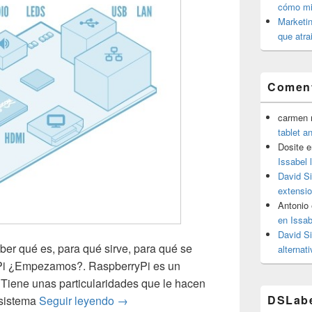
cómo mit
Marketin
que atra
Coment
carmen m
tablet a
Dosite
e
Issabel 
David S
extensio
Antonio
en Issab
David S
ber qué es, para qué sirve, para qué se
alternat
 Pi ¿Empezamos?. RaspberryPi es un
 Tiene unas particularidades que le hacen
Raspberry Pi: Empezamos.
DSLab
 sistema
Seguir leyendo
→