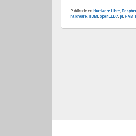
Publicado en
Hardware Libre
,
Raspber
hardware
,
HDMI
,
openELEC
,
pi
,
RAM
,