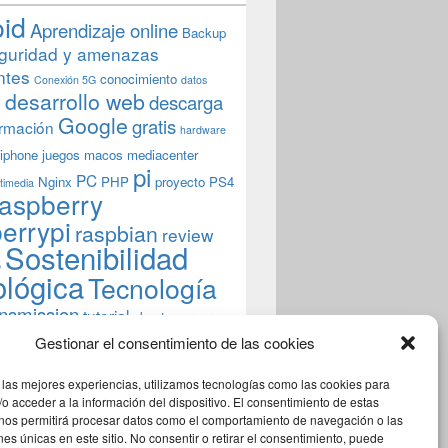
oid
Aprendizaje online
Backup
guridad y amenazas
ntes
conocimiento
Conexión 5G
datos
n
desarrollo web
descarga
Google
gratis
rmación
hardware
iphone
juegos
macos
mediacenter
pi
PC
Nginx
PHP
proyecto
PS4
timedia
aspberry
errypi
raspbian
review
Sostenibilidad
b
ológica
Tecnología
ansmission
tutorial
ubuntu server
indows
wordpress
xbmc
Gestionar el consentimiento de las cookies
 las mejores experiencias, utilizamos tecnologías como las cookies para
o acceder a la información del dispositivo. El consentimiento de estas
 nos permitirá procesar datos como el comportamiento de navegación o las
ones únicas en este sitio. No consentir o retirar el consentimiento, puede