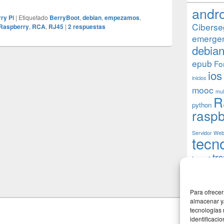
andr
ry Pi
|
Etiquetado
BerryBoot
,
debian
,
empezamos
,
Ciberse
Raspberry
,
RCA
,
RJ45
|
2
respuestas
emerge
debia
epub
Fo
ios
inicios
mooc
mul
R
python
raspb
Servidor We
tecn
tr
torrent
W
usuarios
Para ofrecer
almacenar y/
tecnologías
identificaci