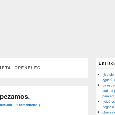
El
Entrad
área
UETA:
OPENELEC
de
widget
¿Es ciert
barra
agua”? M
lateral
La esca
primaria
qué los 
mpezamos.
para em
¿Qué es
McMuffin
—
2 comentarios ↓
negocio
Qué es e