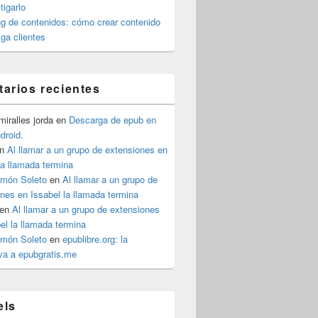
igarlo
g de contenidos: cómo crear contenido
iga clientes
arios recientes
iralles jorda
en
Descarga de epub en
ndroid.
n
Al llamar a un grupo de extensiones en
la llamada termina
imón Soleto
en
Al llamar a un grupo de
nes en Issabel la llamada termina
en
Al llamar a un grupo de extensiones
el la llamada termina
imón Soleto
en
epublibre.org: la
iva a epubgratis.me
els