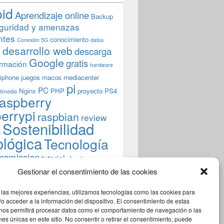
oid
Aprendizaje online
Backup
guridad y amenazas
ntes
conocimiento
Conexión 5G
datos
n
desarrollo web
descarga
Google
gratis
rmación
hardware
iphone
juegos
macos
mediacenter
pi
PC
Nginx
PHP
proyecto
PS4
timedia
aspberry
errypi
raspbian
review
Sostenibilidad
b
ológica
Tecnología
ansmission
tutorial
ubuntu server
indows
wordpress
xbmc
Gestionar el consentimiento de las cookies
 las mejores experiencias, utilizamos tecnologías como las cookies para
o acceder a la información del dispositivo. El consentimiento de estas
 nos permitirá procesar datos como el comportamiento de navegación o las
ones únicas en este sitio. No consentir o retirar el consentimiento, puede