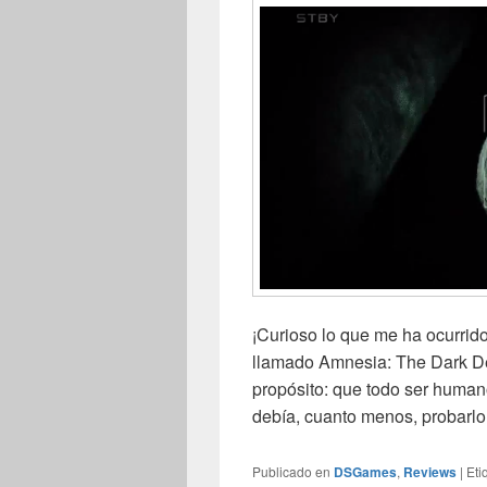
¡Curioso lo que me ha ocurrid
llamado Amnesia: The Dark De
propósito: que todo ser human
debía, cuanto menos, probarl
Publicado en
DSGames
,
Reviews
|
Eti