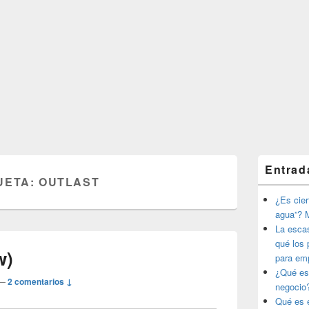
El
Entrad
área
UETA:
OUTLAST
de
widget
¿Es ciert
barra
agua”? M
lateral
La esca
primaria
qué los 
w)
para em
¿Qué es
—
2 comentarios ↓
negocio
Qué es e