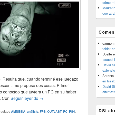
cómo mit
Marketin
que atra
Coment
carmen m
tablet a
Dosite
e
Issabel 
David S
extensio
Antonio
o! Resulta que, cuando terminé ese juegazo
en Issab
scent, me propuse dos cosas: Primer
David S
o conocido que tuviera un PC en su haber
alternat
Outlast (PC review)
o. Con
Seguir leyendo
→
DSLab
quetado
AMNESIA
,
análisis
,
FPS
,
OUTLAST
,
PC
,
PS4
,