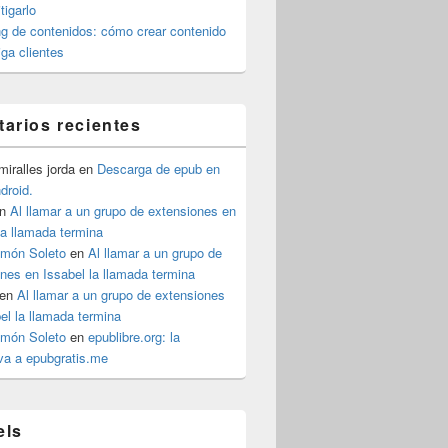
igarlo
g de contenidos: cómo crear contenido
iga clientes
arios recientes
iralles jorda
en
Descarga de epub en
ndroid.
n
Al llamar a un grupo de extensiones en
la llamada termina
imón Soleto
en
Al llamar a un grupo de
nes en Issabel la llamada termina
en
Al llamar a un grupo de extensiones
el la llamada termina
imón Soleto
en
epublibre.org: la
iva a epubgratis.me
els