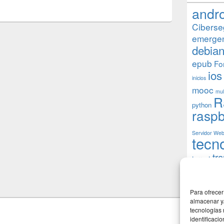
andr
Ciberse
emerge
debia
epub
Fo
ios
inicios
mooc
mul
R
python
raspb
Servidor We
tecn
tr
torrent
W
usuarios
Para ofrecer
almacenar y/
tecnologías
identificaci