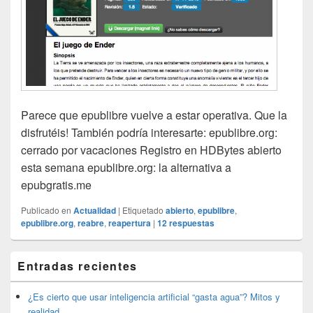
Parece que epublibre vuelve a estar operativa. Que la
disfrutéis! También podría interesarte: epublibre.org:
cerrado por vacaciones Registro en HDBytes abierto
esta semana epublibre.org: la alternativa a
epubgratis.me
Publicado en
Actualidad
|
Etiquetado
abierto
,
epublibre
,
epublibre.org
,
reabre
,
reapertura
|
12
respuestas
El
Entradas recientes
área
de
widget
¿Es cierto que usar inteligencia artificial “gasta agua”? Mitos y
barra
realidad