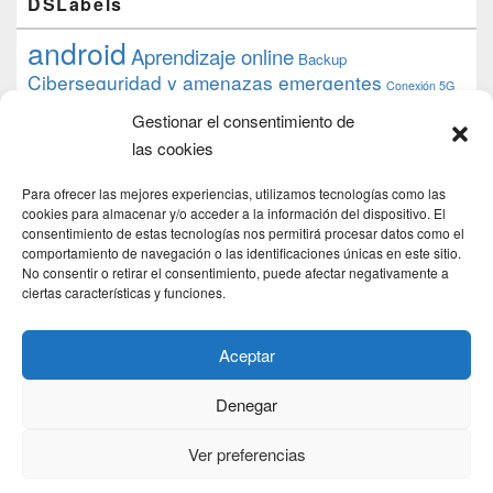
DSLabels
android
Aprendizaje online
Backup
Ciberseguridad y amenazas emergentes
Conexión 5G
debian
desarrollo web
descarga
conocimiento
datos
Gestionar el consentimiento de
ios
Google
gratis
epub
Formación
iphone
hardware
inicios
las cookies
pi
mooc
PC
juegos
macos
mediacenter
Nginx
PHP
multimedia
Raspberry
raspberrypi
Para ofrecer las mejores experiencias, utilizamos tecnologías como las
proyecto
PS4
python
Sostenibilidad
cookies para almacenar y/o acceder a la información del dispositivo. El
raspbian
review
consentimiento de estas tecnologías nos permitirá procesar datos como el
Servidor Web
tecnológica
Tecnología
comportamiento de navegación o las identificaciones únicas en este sitio.
torrent
No consentir o retirar el consentimiento, puede afectar negativamente a
Windows
transmission
tutorial
ubuntu server
ciertas características y funciones.
usuarios
wordpress
xbmc
Aceptar
Denegar
Copyright © 2026
DSLab
. Todos los Derechos Reservados.
Politica de cookies
Ver preferencias
Theme: Catch Box by
Catch Themes