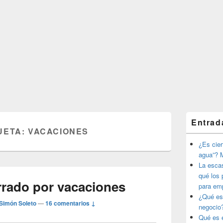
El
Entrad
área
UETA:
VACACIONES
de
widget
¿Es ciert
barra
agua”? M
lateral
La esca
primaria
qué los 
rrado por vacaciones
para em
¿Qué es
Simón Soleto
—
16 comentarios ↓
negocio
Qué es e