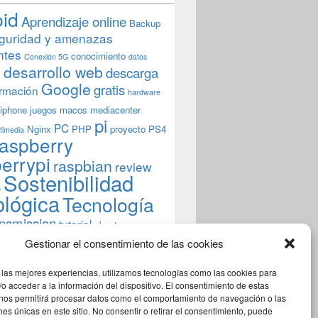
oid
Aprendizaje online
Backup
guridad y amenazas
ntes
conocimiento
Conexión 5G
datos
n
desarrollo web
descarga
Google
gratis
rmación
hardware
iphone
juegos
macos
mediacenter
pi
PC
Nginx
PHP
proyecto
PS4
timedia
aspberry
errypi
raspbian
review
Sostenibilidad
b
ológica
Tecnología
ansmission
tutorial
ubuntu server
indows
wordpress
xbmc
Gestionar el consentimiento de las cookies
 las mejores experiencias, utilizamos tecnologías como las cookies para
o acceder a la información del dispositivo. El consentimiento de estas
 nos permitirá procesar datos como el comportamiento de navegación o las
ones únicas en este sitio. No consentir o retirar el consentimiento, puede