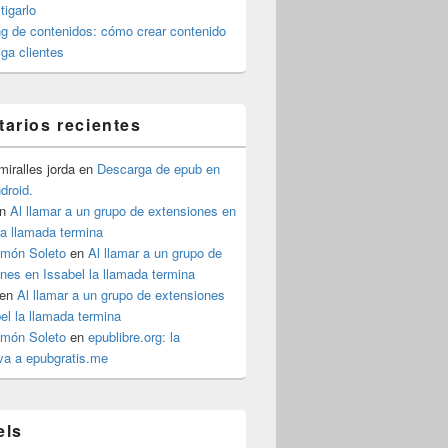
igarlo
g de contenidos: cómo crear contenido
iga clientes
arios recientes
iralles jorda
en
Descarga de epub en
ndroid.
n
Al llamar a un grupo de extensiones en
la llamada termina
imón Soleto
en
Al llamar a un grupo de
nes en Issabel la llamada termina
en
Al llamar a un grupo de extensiones
el la llamada termina
imón Soleto
en
epublibre.org: la
iva a epubgratis.me
els