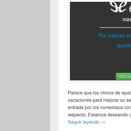
Parece que los chicos de epub
vacaciones para mejorar su se
entrada por los numerosos cor
respecto. Estamos deseando di
epublibre.org:
Seguir leyendo
→