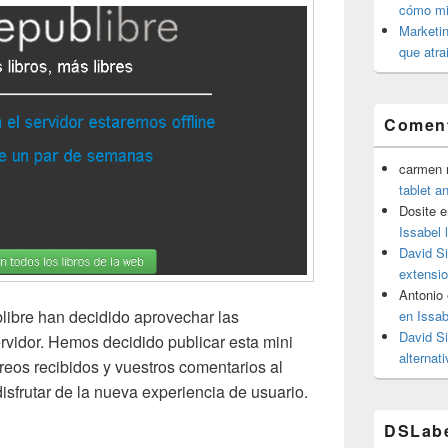
cómo mit
Marketin
que atra
Coment
carmen m
tablet a
Dosite
e
Issabel 
David S
extensio
Antonio
libre han decidido aprovechar las
en Issab
David S
rvidor. Hemos decidido publicar esta mini
alternat
reos recibidos y vuestros comentarios al
sfrutar de la nueva experiencia de usuario.
 cerrado por vacaciones
DSLab