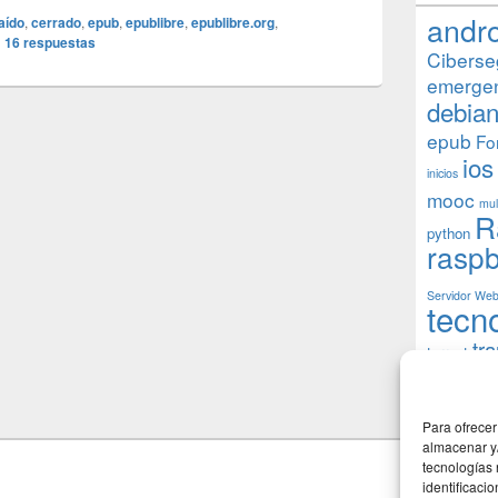
andr
aído
,
cerrado
,
epub
,
epublibre
,
epublibre.org
,
|
16
respuestas
Ciberse
emerge
debia
epub
Fo
ios
inicios
mooc
mul
R
python
raspb
Servidor We
tecn
tr
torrent
W
usuarios
Para ofrecer
almacenar y/
tecnologías
identificaci