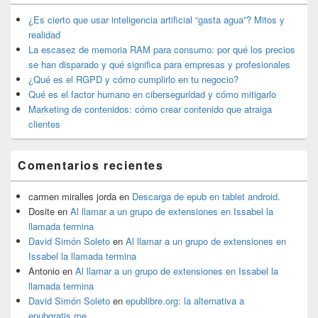
de
widget
¿Es cierto que usar inteligencia artificial “gasta agua”? Mitos y
barra
realidad
lateral
La escasez de memoria RAM para consumo: por qué los precios
primaria
se han disparado y qué significa para empresas y profesionales
¿Qué es el RGPD y cómo cumplirlo en tu negocio?
Qué es el factor humano en ciberseguridad y cómo mitigarlo
Marketing de contenidos: cómo crear contenido que atraiga
clientes
Comentarios recientes
carmen miralles jorda
en
Descarga de epub en tablet android.
Dosite
en
Al llamar a un grupo de extensiones en Issabel la
llamada termina
David Simón Soleto
en
Al llamar a un grupo de extensiones en
Issabel la llamada termina
Antonio
en
Al llamar a un grupo de extensiones en Issabel la
llamada termina
David Simón Soleto
en
epublibre.org: la alternativa a
epubgratis.me