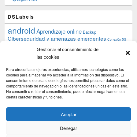
DSLabels
android
Aprendizaje online
Backup
Ciberseguridad y amenazas emergentes
Conexión 5G
debian
desarrollo web
descarga
conocimiento
datos
Gestionar el consentimiento de
ios
Google
gratis
epub
Formación
iphone
hardware
inicios
las cookies
pi
mooc
PC
juegos
macos
mediacenter
Nginx
PHP
multimedia
Raspberry
raspberrypi
Para ofrecer las mejores experiencias, utilizamos tecnologías como las
proyecto
PS4
python
Sostenibilidad
cookies para almacenar y/o acceder a la información del dispositivo. El
raspbian
review
consentimiento de estas tecnologías nos permitirá procesar datos como el
Servidor Web
tecnológica
Tecnología
comportamiento de navegación o las identificaciones únicas en este sitio.
torrent
No consentir o retirar el consentimiento, puede afectar negativamente a
Windows
transmission
tutorial
ubuntu server
ciertas características y funciones.
usuarios
wordpress
xbmc
Aceptar
Denegar