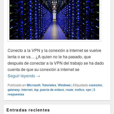
Conecto a la VPN y la conexión a Internet se vuelve
lenta o se va… ¿A quien no le ha pasado, que
después de conectar a la VPN del trabajo se ha dado
cuenta de que su conexión a internet se
VPN: seguir navegando usando nuestra con
Seguir leyendo
→
Publicado en
Microsoft
,
Tutoriales
,
Windows
|
Etiquetado
conexion
,
gateway
,
internet
,
isp
,
puerta de enlace
,
route
,
trafico
,
vpn
|
2
respuestas
El
Entradas recientes
área