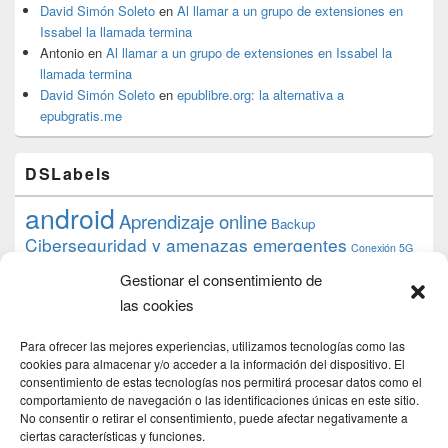
David Simón Soleto
en
Al llamar a un grupo de extensiones en
Issabel la llamada termina
Antonio
en
Al llamar a un grupo de extensiones en Issabel la
llamada termina
David Simón Soleto
en
epublibre.org: la alternativa a
epubgratis.me
DSLabels
android
Aprendizaje online
Backup
Ciberseguridad y amenazas emergentes
Conexión 5G
debian
desarrollo web
descarga
conocimiento
datos
Gestionar el consentimiento de
ios
Google
gratis
epub
Formación
iphone
hardware
inicios
las cookies
pi
mooc
PC
juegos
macos
mediacenter
Nginx
PHP
multimedia
Raspberry
raspberrypi
Para ofrecer las mejores experiencias, utilizamos tecnologías como las
proyecto
PS4
python
Sostenibilidad
cookies para almacenar y/o acceder a la información del dispositivo. El
raspbian
review
consentimiento de estas tecnologías nos permitirá procesar datos como el
Servidor Web
tecnológica
Tecnología
comportamiento de navegación o las identificaciones únicas en este sitio.
torrent
No consentir o retirar el consentimiento, puede afectar negativamente a
Windows
transmission
tutorial
ubuntu server
ciertas características y funciones.
usuarios