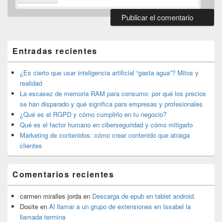
El
área
de
Entradas recientes
widget
barra
lateral
¿Es cierto que usar inteligencia artificial “gasta agua”? Mitos y
primaria
realidad
La escasez de memoria RAM para consumo: por qué los precios
se han disparado y qué significa para empresas y profesionales
¿Qué es el RGPD y cómo cumplirlo en tu negocio?
Qué es el factor humano en ciberseguridad y cómo mitigarlo
Marketing de contenidos: cómo crear contenido que atraiga
clientes
Comentarios recientes
carmen miralles jorda
en
Descarga de epub en tablet android.
Dosite
en
Al llamar a un grupo de extensiones en Issabel la
llamada termina