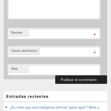
Nombre
*
Correo electrónico
*
Web
El
área
de
Entradas recientes
widget
barra
lateral
¿Es cierto que usar inteligencia artificial “gasta agua”? Mitos y