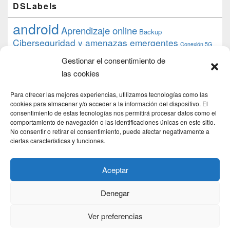
DSLabels
android
Aprendizaje online
Backup
Ciberseguridad y amenazas emergentes
Conexión 5G
debian
desarrollo web
descarga
conocimiento
datos
Gestionar el consentimiento de
ios
Google
gratis
epub
Formación
iphone
hardware
inicios
las cookies
pi
mooc
PC
juegos
macos
mediacenter
Nginx
PHP
multimedia
Raspberry
raspberrypi
Para ofrecer las mejores experiencias, utilizamos tecnologías como las
proyecto
PS4
python
Sostenibilidad
cookies para almacenar y/o acceder a la información del dispositivo. El
raspbian
review
consentimiento de estas tecnologías nos permitirá procesar datos como el
Servidor Web
tecnológica
Tecnología
comportamiento de navegación o las identificaciones únicas en este sitio.
torrent
No consentir o retirar el consentimiento, puede afectar negativamente a
Windows
transmission
tutorial
ubuntu server
ciertas características y funciones.
usuarios
wordpress
xbmc
Aceptar
Denegar
Copyright © 2026
DSLab
. Todos los Derechos Reservados.
Politica de cookies
Ver preferencias
Theme: Catch Box by
Catch Themes