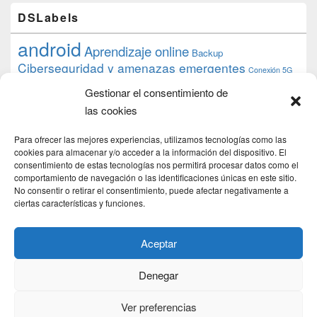
DSLabels
android
Aprendizaje online
Backup
Ciberseguridad y amenazas emergentes
Conexión 5G
debian
desarrollo web
descarga
conocimiento
datos
Gestionar el consentimiento de
ios
Google
gratis
epub
Formación
iphone
hardware
inicios
las cookies
pi
mooc
PC
juegos
macos
mediacenter
Nginx
PHP
multimedia
Raspberry
raspberrypi
Para ofrecer las mejores experiencias, utilizamos tecnologías como las
proyecto
PS4
python
Sostenibilidad
cookies para almacenar y/o acceder a la información del dispositivo. El
raspbian
review
consentimiento de estas tecnologías nos permitirá procesar datos como el
Servidor Web
tecnológica
Tecnología
comportamiento de navegación o las identificaciones únicas en este sitio.
torrent
No consentir o retirar el consentimiento, puede afectar negativamente a
Windows
transmission
tutorial
ubuntu server
ciertas características y funciones.
usuarios
wordpress
xbmc
Aceptar
Denegar
Copyright © 2026
DSLab
. Todos los Derechos Reservados.
Politica de cookies
Ver preferencias
Theme: Catch Box by
Catch Themes