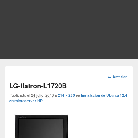
Navegador
← Anterior
de
LG-flatron-L1720B
imágenes
Publicado el
24 julio, 2013
a
214 × 236
en
Instalación de Ubuntu 12.4
en microserver HP.