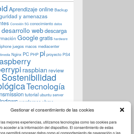
oid
Aprendizaje online
Backup
guridad y amenazas
ntes
conocimiento
Conexión 5G
datos
n
desarrollo web
descarga
Google
gratis
rmación
hardware
iphone
juegos
macos
mediacenter
pi
PC
Nginx
PHP
proyecto
PS4
timedia
aspberry
errypi
raspbian
review
Sostenibilidad
b
ológica
Tecnología
ansmission
tutorial
ubuntu server
indows
wordpress
xbmc
Gestionar el consentimiento de las cookies
 las mejores experiencias, utilizamos tecnologías como las cookies para
o acceder a la información del dispositivo. El consentimiento de estas
 nos permitirá procesar datos como el comportamiento de navegación o las