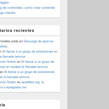
igarlo
g de contenidos: cómo crear contenido
iga clientes
arios recientes
iralles jorda
en
Descarga de epub en
ndroid.
n
Al llamar a un grupo de extensiones en
la llamada termina
imón Soleto
en
Al llamar a un grupo de
nes en Issabel la llamada termina
en
Al llamar a un grupo de extensiones
el la llamada termina
imón Soleto
en
epublibre.org: la
iva a epubgratis.me
els