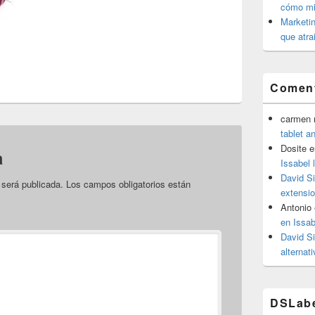
cómo mit
Marketin
que atra
Coment
carmen m
tablet a
Dosite
e
a
Issabel 
David S
 será publicada.
Los campos obligatorios están
extensio
Antonio
en Issab
David S
alternat
DSLab