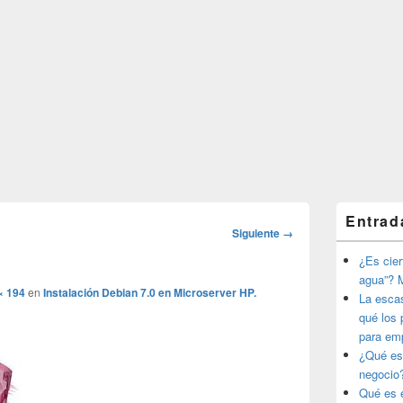
El
Entrad
área
Navegador
Siguiente →
de
de
widget
¿Es ciert
imágenes
barra
agua”? M
lateral
× 194
en
Instalación Debian 7.0 en Microserver HP.
La esca
primaria
qué los 
para em
¿Qué es
negocio
Qué es e