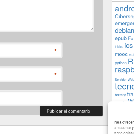
andr
Ciberse
emerge
debia
epub
Fo
ios
inicios
*
mooc
mul
R
python
raspb
*
Servidor We
tecn
tr
torrent
W
usuarios
Para ofrecer
almacenar y/
tecnologías