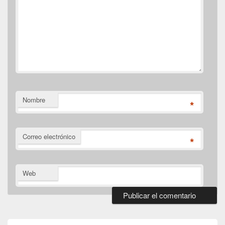
Nombre
*
Correo electrónico
*
Web
El
área
de