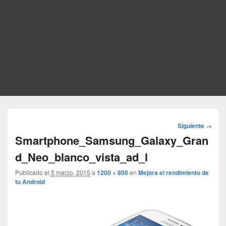
Navegador
Siguiente →
de
Smartphone_Samsung_Galaxy_Gran
imágenes
d_Neo_blanco_vista_ad_l
Publicado el
5 marzo, 2015
a
1200 × 800
en
Mejora el rendimiento de
tu Android