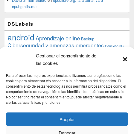
David Simón Soleto
en
epublibre.org: la alternativa a
epubgratis.me
DSLabels
android
Aprendizaje online
Backup
Ciberseguridad y amenazas emergentes
Conexión 5G
debian
desarrollo web
descarga
conocimiento
datos
Gestionar el consentimiento de
ios
Google
gratis
epub
Formación
iphone
hardware
inicios
las cookies
pi
mooc
PC
juegos
macos
mediacenter
Nginx
PHP
multimedia
Raspberry
raspberrypi
Para ofrecer las mejores experiencias, utilizamos tecnologías como las
proyecto
PS4
python
Sostenibilidad
cookies para almacenar y/o acceder a la información del dispositivo. El
raspbian
review
consentimiento de estas tecnologías nos permitirá procesar datos como el
Servidor Web
tecnológica
Tecnología
comportamiento de navegación o las identificaciones únicas en este sitio.
torrent
No consentir o retirar el consentimiento, puede afectar negativamente a
Windows
transmission
tutorial
ubuntu server
ciertas características y funciones.
usuarios
wordpress
xbmc
Aceptar
Denegar