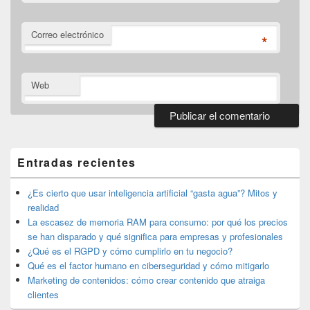
Correo electrónico
*
Web
El
área
de
Entradas recientes
widget
barra
lateral
¿Es cierto que usar inteligencia artificial “gasta agua”? Mitos y
primaria
realidad
La escasez de memoria RAM para consumo: por qué los precios
se han disparado y qué significa para empresas y profesionales
¿Qué es el RGPD y cómo cumplirlo en tu negocio?
Qué es el factor humano en ciberseguridad y cómo mitigarlo
Marketing de contenidos: cómo crear contenido que atraiga
clientes