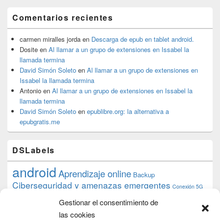
Comentarios recientes
carmen miralles jorda
en
Descarga de epub en tablet android.
Dosite
en
Al llamar a un grupo de extensiones en Issabel la
llamada termina
David Simón Soleto
en
Al llamar a un grupo de extensiones en
Issabel la llamada termina
Antonio
en
Al llamar a un grupo de extensiones en Issabel la
llamada termina
David Simón Soleto
en
epublibre.org: la alternativa a
epubgratis.me
DSLabels
android
Aprendizaje online
Backup
Ciberseguridad y amenazas emergentes
Conexión 5G
debian
desarrollo web
descarga
conocimiento
datos
Gestionar el consentimiento de
ios
Google
gratis
epub
Formación
iphone
hardware
inicios
las cookies