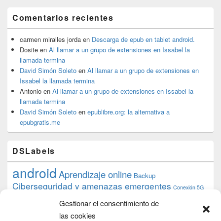
Comentarios recientes
carmen miralles jorda
en
Descarga de epub en tablet android.
Dosite
en
Al llamar a un grupo de extensiones en Issabel la
llamada termina
David Simón Soleto
en
Al llamar a un grupo de extensiones en
Issabel la llamada termina
Antonio
en
Al llamar a un grupo de extensiones en Issabel la
llamada termina
David Simón Soleto
en
epublibre.org: la alternativa a
epubgratis.me
DSLabels
android
Aprendizaje online
Backup
Ciberseguridad y amenazas emergentes
Conexión 5G
debian
desarrollo web
descarga
conocimiento
datos
Gestionar el consentimiento de
ios
Google
gratis
epub
Formación
iphone
hardware
inicios
las cookies