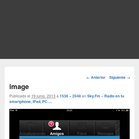
Navegador
← Anterior
Siguiente →
de
image
imágenes
Publicado el
19 junio, 2013
a
1536 × 2048
en
Sky.Fm – Radio en tu
smartphone, iPad, PC….