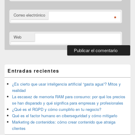
Correo electrónico
*
Web
El
área
de
Entradas recientes
widget
barra
lateral
¿Es cierto que usar inteligencia artificial “gasta agua”? Mitos y
primaria
realidad
La escasez de memoria RAM para consumo: por qué los precios
se han disparado y qué significa para empresas y profesionales
¿Qué es el RGPD y cómo cumplirlo en tu negocio?
Qué es el factor humano en ciberseguridad y cómo mitigarlo
Marketing de contenidos: cómo crear contenido que atraiga
clientes