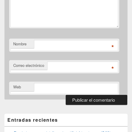
Nombre
*
Correo electrónico
*
Web
El
área
de
Entradas recientes
widget
barra