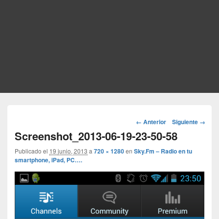
Navegador
← Anterior
Siguiente →
de
Screenshot_2013-06-19-23-50-58
imágenes
Publicado el
19 junio, 2013
a
720 × 1280
en
Sky.Fm – Radio en tu
smartphone, iPad, PC….