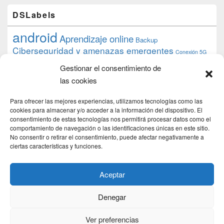
DSLabels
android
Aprendizaje online
Backup
Ciberseguridad y amenazas emergentes
Conexión 5G
debian
desarrollo web
descarga
conocimiento
datos
Gestionar el consentimiento de
ios
Google
gratis
epub
Formación
iphone
hardware
inicios
las cookies
pi
mooc
PC
juegos
macos
mediacenter
Nginx
PHP
multimedia
Raspberry
raspberrypi
Para ofrecer las mejores experiencias, utilizamos tecnologías como las
proyecto
PS4
python
Sostenibilidad
cookies para almacenar y/o acceder a la información del dispositivo. El
raspbian
review
consentimiento de estas tecnologías nos permitirá procesar datos como el
Servidor Web
tecnológica
Tecnología
comportamiento de navegación o las identificaciones únicas en este sitio.
torrent
No consentir o retirar el consentimiento, puede afectar negativamente a
Windows
transmission
tutorial
ubuntu server
ciertas características y funciones.
usuarios
wordpress
xbmc
Aceptar
Denegar
Copyright © 2026
DSLab
. Todos los Derechos Reservados.
Politica de cookies
Ver preferencias
Theme: Catch Box by
Catch Themes