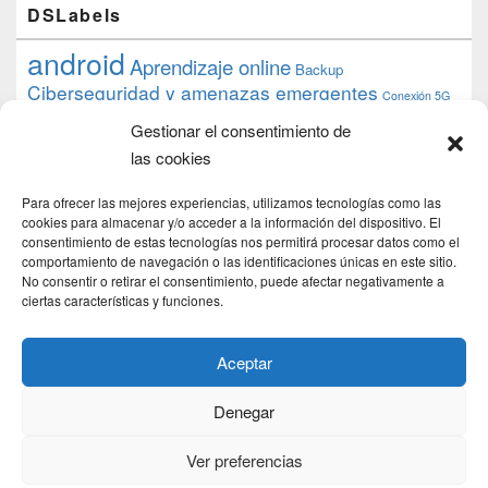
DSLabels
android
Aprendizaje online
Backup
Ciberseguridad y amenazas emergentes
Conexión 5G
debian
desarrollo web
descarga
conocimiento
datos
Gestionar el consentimiento de
ios
Google
gratis
epub
Formación
iphone
hardware
inicios
las cookies
pi
mooc
PC
juegos
macos
mediacenter
Nginx
PHP
multimedia
Raspberry
raspberrypi
Para ofrecer las mejores experiencias, utilizamos tecnologías como las
proyecto
PS4
python
Sostenibilidad
cookies para almacenar y/o acceder a la información del dispositivo. El
raspbian
review
consentimiento de estas tecnologías nos permitirá procesar datos como el
Servidor Web
tecnológica
Tecnología
comportamiento de navegación o las identificaciones únicas en este sitio.
torrent
No consentir o retirar el consentimiento, puede afectar negativamente a
Windows
transmission
tutorial
ubuntu server
ciertas características y funciones.
usuarios
wordpress
xbmc
Aceptar
Denegar
Copyright © 2026
DSLab
. Todos los Derechos Reservados.
Politica de cookies
Ver preferencias
Theme: Catch Box by
Catch Themes