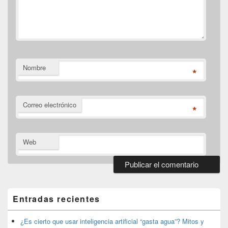
Nombre
*
Correo electrónico
*
Web
El
área
de
Entradas recientes
widget
barra
lateral
¿Es cierto que usar inteligencia artificial “gasta agua”? Mitos y