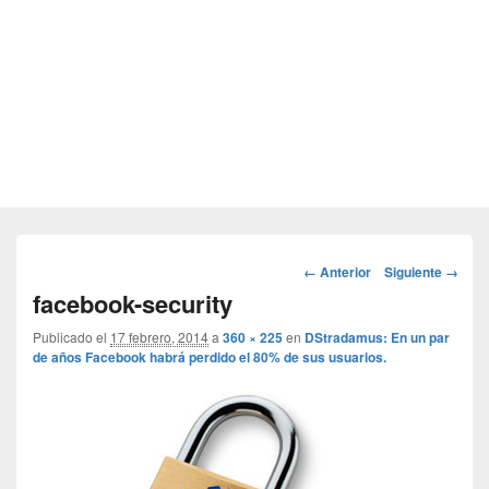
Navegador
← Anterior
Siguiente →
de
facebook-security
imágenes
Publicado el
17 febrero, 2014
a
360 × 225
en
DStradamus: En un par
de años Facebook habrá perdido el 80% de sus usuarios.