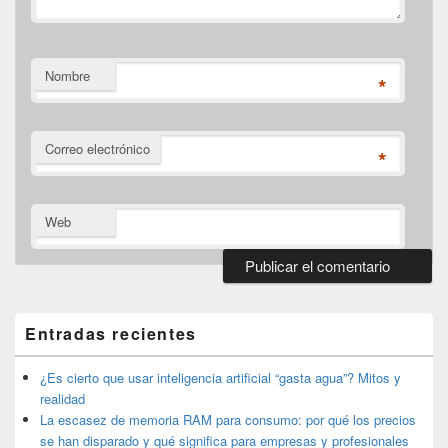
Nombre
*
Correo electrónico
*
Web
El
área
de
Entradas recientes
widget
barra
lateral
¿Es cierto que usar inteligencia artificial “gasta agua”? Mitos y
primaria
realidad
La escasez de memoria RAM para consumo: por qué los precios
se han disparado y qué significa para empresas y profesionales