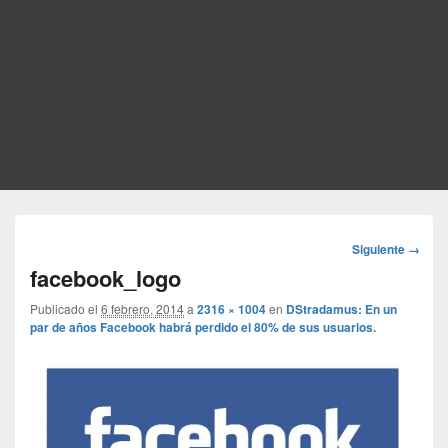
Navegador
Siguiente →
de
facebook_logo
imágenes
Publicado el
6 febrero, 2014
a
2316 × 1004
en
DStradamus: En un
par de años Facebook habrá perdido el 80% de sus usuarios.