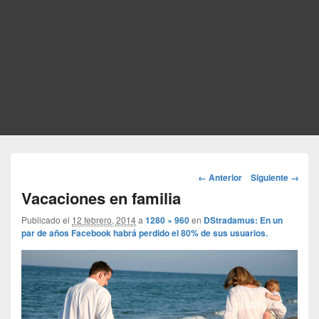
Navegador
← Anterior
Siguiente →
de
Vacaciones en familia
imágenes
Publicado el
12 febrero, 2014
a
1280 × 960
en
DStradamus: En un
par de años Facebook habrá perdido el 80% de sus usuarios.