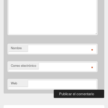
Nombre
*
Correo electrónico
*
Web
El
área
de