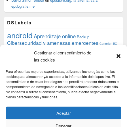
David Simón Soleto
en
epublibre.org: la alternativa a
epubgratis.me
DSLabels
android
Aprendizaje online
Backup
Ciberseguridad y amenazas emergentes
Conexión 5G
debian
desarrollo web
descarga
conocimiento
datos
Gestionar el consentimiento de
ios
Google
gratis
epub
Formación
iphone
hardware
inicios
las cookies
pi
mooc
PC
juegos
macos
mediacenter
Nginx
PHP
multimedia
Raspberry
raspberrypi
Para ofrecer las mejores experiencias, utilizamos tecnologías como las
proyecto
PS4
python
Sostenibilidad
cookies para almacenar y/o acceder a la información del dispositivo. El
raspbian
review
consentimiento de estas tecnologías nos permitirá procesar datos como el
Servidor Web
tecnológica
Tecnología
comportamiento de navegación o las identificaciones únicas en este sitio.
torrent
No consentir o retirar el consentimiento, puede afectar negativamente a
Windows
transmission
tutorial
ubuntu server
ciertas características y funciones.
usuarios
wordpress
xbmc
Aceptar
Denegar