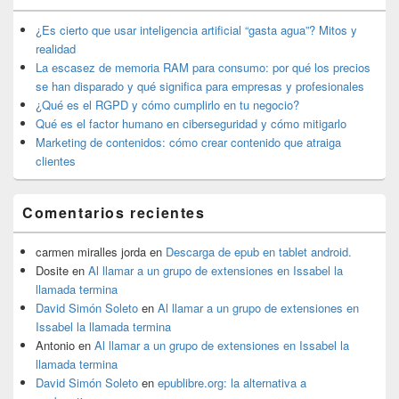
barra
lateral
¿Es cierto que usar inteligencia artificial “gasta agua”? Mitos y
primaria
realidad
La escasez de memoria RAM para consumo: por qué los precios
se han disparado y qué significa para empresas y profesionales
¿Qué es el RGPD y cómo cumplirlo en tu negocio?
Qué es el factor humano en ciberseguridad y cómo mitigarlo
Marketing de contenidos: cómo crear contenido que atraiga
clientes
Comentarios recientes
carmen miralles jorda
en
Descarga de epub en tablet android.
Dosite
en
Al llamar a un grupo de extensiones en Issabel la
llamada termina
David Simón Soleto
en
Al llamar a un grupo de extensiones en
Issabel la llamada termina
Antonio
en
Al llamar a un grupo de extensiones en Issabel la
llamada termina
David Simón Soleto
en
epublibre.org: la alternativa a