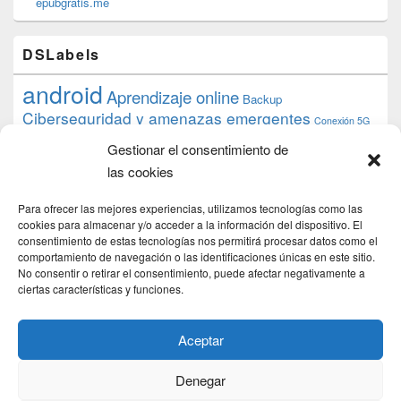
epubgratis.me
DSLabels
android
Aprendizaje online
Backup
Ciberseguridad y amenazas emergentes
Conexión 5G
debian
desarrollo web
descarga
conocimiento
datos
Gestionar el consentimiento de
ios
Google
gratis
epub
Formación
iphone
hardware
inicios
las cookies
pi
mooc
PC
juegos
macos
mediacenter
Nginx
PHP
multimedia
Raspberry
raspberrypi
Para ofrecer las mejores experiencias, utilizamos tecnologías como las
proyecto
PS4
python
Sostenibilidad
cookies para almacenar y/o acceder a la información del dispositivo. El
raspbian
review
consentimiento de estas tecnologías nos permitirá procesar datos como el
Servidor Web
tecnológica
Tecnología
comportamiento de navegación o las identificaciones únicas en este sitio.
torrent
No consentir o retirar el consentimiento, puede afectar negativamente a
Windows
transmission
tutorial
ubuntu server
ciertas características y funciones.
usuarios
wordpress
xbmc
Aceptar
Denegar