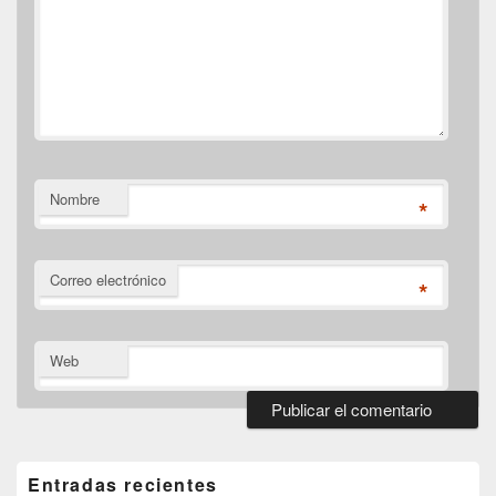
Nombre
*
Correo electrónico
*
Web
El
área
de
Entradas recientes
widget