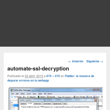
Navegador
← Anterior
Siguiente →
de
automate-ssl-decryption
imágenes
Publicado el
22 abril, 2015
a
670 × 470
en
Fiddler: la manera de
depurar errores en tu webapp