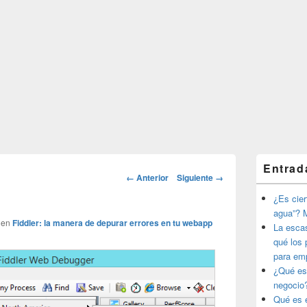
El
Entrad
área
Navegador
← Anterior
Siguiente →
de
de
widget
¿Es ciert
imágenes
barra
agua”? M
lateral
en
Fiddler: la manera de depurar errores en tu webapp
La esca
primaria
qué los 
para em
¿Qué es
negocio
Qué es e