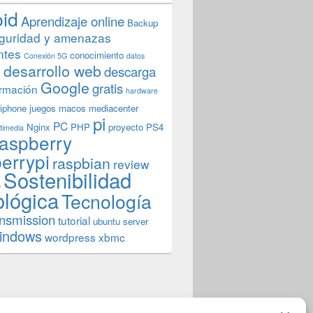
oid
Aprendizaje online
Backup
guridad y amenazas
ntes
conocimiento
Conexión 5G
datos
n
desarrollo web
descarga
Google
gratis
rmación
hardware
iphone
juegos
macos
mediacenter
pi
PC
Nginx
PHP
proyecto
PS4
timedia
aspberry
errypi
raspbian
review
Sostenibilidad
b
ológica
Tecnología
ansmission
tutorial
ubuntu server
indows
wordpress
xbmc