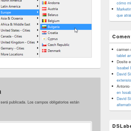
cómo mit
Marketin
que atra
Coment
carmen m
tablet a
Dosite
e
Issabel 
David S
extensio
Antonio
a
en Issab
David S
 será publicada.
Los campos obligatorios están
alternat
DSLab