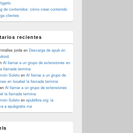
igarlo
g de contenidos: cómo crear contenido
iga clientes
arios recientes
iralles jorda
en
Descarga de epub en
ndroid.
n
Al llamar a un grupo de extensiones en
la llamada termina
imón Soleto
en
Al llamar a un grupo de
nes en Issabel la llamada termina
en
Al llamar a un grupo de extensiones
el la llamada termina
imón Soleto
en
epublibre.org: la
iva a epubgratis.me
els