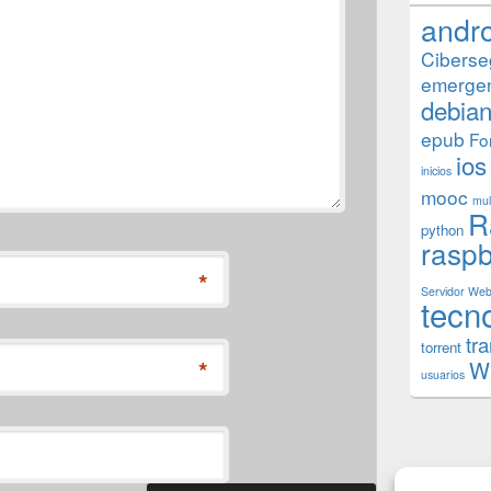
andr
Ciberse
emerge
debia
epub
Fo
ios
inicios
mooc
mul
R
python
raspb
*
Servidor We
tecn
tr
torrent
*
W
usuarios