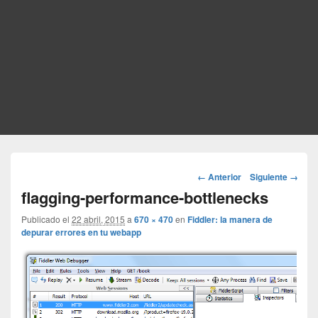
Navegador
← Anterior
Siguiente →
de
flagging-performance-bottlenecks
imágenes
Publicado el
22 abril, 2015
a
670 × 470
en
Fiddler: la manera de
depurar errores en tu webapp