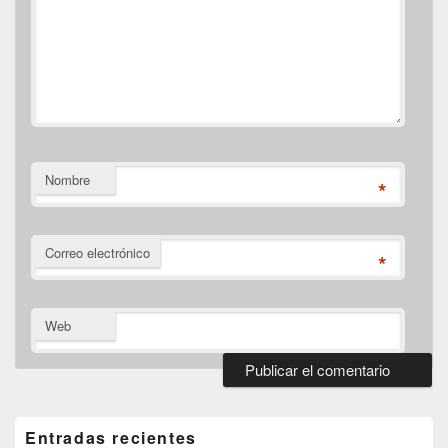
Nombre
*
Correo electrónico
*
Web
El
área
de
Entradas recientes
widget