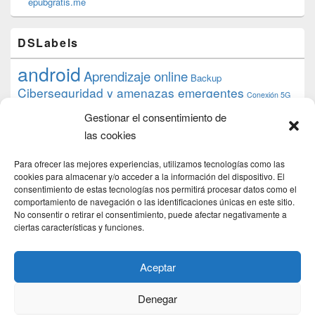
epubgratis.me
DSLabels
android
Aprendizaje online
Backup
Ciberseguridad y amenazas emergentes
Conexión 5G
debian
desarrollo web
descarga
conocimiento
datos
Gestionar el consentimiento de
ios
Google
gratis
epub
Formación
iphone
hardware
inicios
las cookies
pi
mooc
PC
juegos
macos
mediacenter
Nginx
PHP
multimedia
Raspberry
raspberrypi
Para ofrecer las mejores experiencias, utilizamos tecnologías como las
proyecto
PS4
python
Sostenibilidad
cookies para almacenar y/o acceder a la información del dispositivo. El
raspbian
review
consentimiento de estas tecnologías nos permitirá procesar datos como el
Servidor Web
tecnológica
Tecnología
comportamiento de navegación o las identificaciones únicas en este sitio.
torrent
No consentir o retirar el consentimiento, puede afectar negativamente a
Windows
transmission
tutorial
ubuntu server
ciertas características y funciones.
usuarios
wordpress
xbmc
Aceptar
Denegar