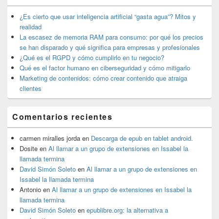
barra
lateral
¿Es cierto que usar inteligencia artificial “gasta agua”? Mitos y
primaria
realidad
La escasez de memoria RAM para consumo: por qué los precios
se han disparado y qué significa para empresas y profesionales
¿Qué es el RGPD y cómo cumplirlo en tu negocio?
Qué es el factor humano en ciberseguridad y cómo mitigarlo
Marketing de contenidos: cómo crear contenido que atraiga
clientes
Comentarios recientes
carmen miralles jorda
en
Descarga de epub en tablet android.
Dosite
en
Al llamar a un grupo de extensiones en Issabel la
llamada termina
David Simón Soleto
en
Al llamar a un grupo de extensiones en
Issabel la llamada termina
Antonio
en
Al llamar a un grupo de extensiones en Issabel la
llamada termina
David Simón Soleto
en
epublibre.org: la alternativa a