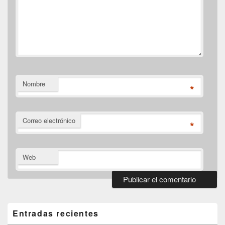
Nombre
*
Correo electrónico
*
Web
El
área
de
Entradas recientes
widget