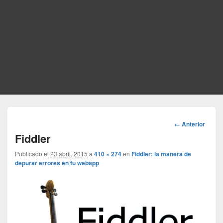
Navegador
← Anterior
de
Fiddler
imágenes
Publicado el
23 abril, 2015
a
410 × 274
en
Fiddler: la manera de
depurar errores en tu webapp