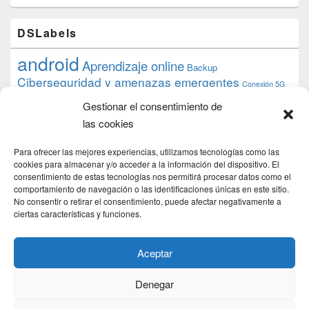
DSLabels
android
Aprendizaje online
Backup
Ciberseguridad y amenazas emergentes
Conexión 5G
debian
desarrollo web
descarga
conocimiento
datos
Gestionar el consentimiento de
ios
Google
gratis
epub
Formación
iphone
hardware
inicios
las cookies
pi
mooc
PC
juegos
macos
mediacenter
Nginx
PHP
multimedia
Raspberry
raspberrypi
Para ofrecer las mejores experiencias, utilizamos tecnologías como las
proyecto
PS4
python
Sostenibilidad
cookies para almacenar y/o acceder a la información del dispositivo. El
raspbian
review
consentimiento de estas tecnologías nos permitirá procesar datos como el
Servidor Web
tecnológica
Tecnología
comportamiento de navegación o las identificaciones únicas en este sitio.
torrent
No consentir o retirar el consentimiento, puede afectar negativamente a
Windows
transmission
tutorial
ubuntu server
ciertas características y funciones.
usuarios
wordpress
xbmc
Aceptar
Denegar
Copyright © 2026
DSLab
. Todos los Derechos Reservados.
Politica de cookies